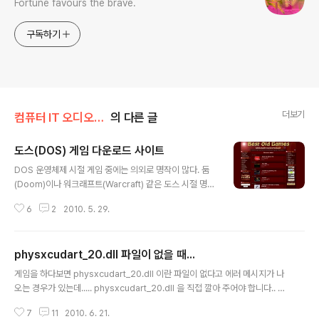
Fortune favours the brave.
구독하기
더보기
컴퓨터 IT 오디오/게임
의 다른 글
도스(DOS) 게임 다운로드 사이트
글 내용
DOS 운영체제 시절 게임 중에는 의외로 명작이 많다. 둠
(Doom)이나 워크래프트(Warcraft) 같은 도스 시절 명작
은 지금도 여전히 시리즈를 이어오고 있다. 최근 영화로도
6
2
2010. 5. 29.
만들어진 페르시아의 왕자도 그 중의 하나일 듯 하다... 게
임을 영화로 만든 것 중 대부분이 실패를 했는데... 물론 레
지던트 이블 같이 성공한 작품도 있긴 하지만..... 보통 게임
physxcudart_20.dll 파일이 없을 때...
은 게임 자체로도 멋진 시나리오를 가지며 재미가 있다고
글 내용
볼 수 있는 듯하다... 아래 사이트는 도스 게임을 무료로 받
게임을 하다보면 physxcudart_20.dll 이란 파일이 없다고 에러 메시지가 나
을 수 있는 사이트이다.. 1. http://www.bestoldgames.
오는 경우가 있는데..... physxcudart_20.dll 을 직접 깔아 주어야 합니다.. 첨
net/eng/ 2. http://www.abandonia.com/ 도스 게임
부한 physxcudart_20.dll 파일을 C:\Windows\System32 폴더 또는 게
을 윈도우즈에서 실행시킬 때는 도스박스(DosBox) 같은
7
11
2010. 6. 21.
임 디렉토리에 복사하면 됩니다...