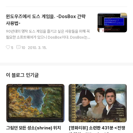
에뮬레이터가 필요한 데 ..
윈도우즈에서 도스 게임을. -DosBox 간략
사용법-
글 내용
90년대의 명작 도스 게임을 즐기고 싶은 사람들을 위해 꼭
필요한 소프트웨어가 있으니 DosBox이다. DosBox는
윈도우즈에서 도스 게임을 할 수 있도록 해주는 에뮬레이
5
10
2010. 3. 15.
터이다. 완벽하지는 않지만 왠만한 도스 게임은 실행가능
하다. 관련 링크 - 명작 게임 - Master of Magic : htt
p://naturis.tistory.com/420 명작 게임 -페르시아의
왕자 : http://naturis.tistory.com/401 긴 말은 필요없
고 간단히 실행법을 살펴 보겠다. DosBox를 실행시키면
이 블로그 인기글
위와 같은 화면이 뜨는데 위에 Set으로 시작되는 세 라인
은 자동으로 시작되는 사운드카드 설정이고, 그 아래 부분
부터는 직접 타이팅을 해주어야 한다. 1. 프람프트 상태에
서 "mount 가상드라이브명 실..
그림던 모든 성소(shrine) 위치
[영화리뷰] 소련판 431분 <전쟁