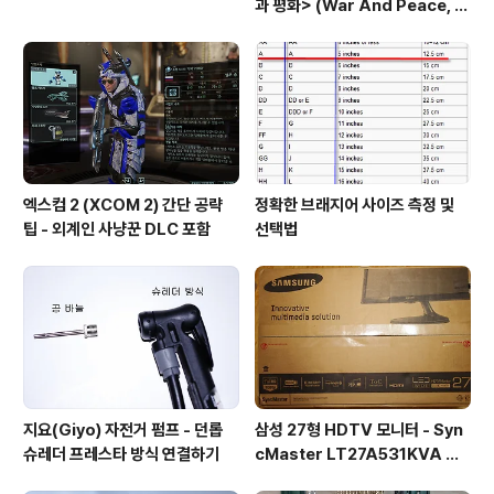
과 평화> (War And Peace, 1
967) vs 허리우드판 208분 <전
쟁과 평화>(1956)
엑스컴 2 (XCOM 2) 간단 공략
정확한 브래지어 사이즈 측정 및
팁 - 외계인 사냥꾼 DLC 포함
선택법
지요(Giyo) 자전거 펌프 - 던롭
삼성 27형 HDTV 모니터 - Syn
슈레더 프레스타 방식 연결하기
cMaster LT27A531KVA 사
용기