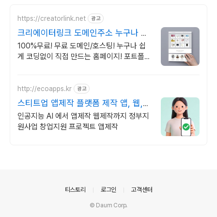
https://creatorlink.net
광고
크리에이터링크 도메인주소 누구나 만
드는 홈페이지
100%무료! 무료 도메인/호스팅! 누구나 쉽
게 코딩없이 직접 만드는 홈페이지! 포트폴리
오, 개인 및 회사 공식 홈페이지, 스타트업,
공기업도 크리에이터링크에서.
http://ecoapps.kr
광고
스티트업 앱제작 플랫폼 제작 앱, 웹,
인공지능,AI까지
인공지능 AI 에서 앱제작 웹제작까지 정부지
원사업 창업지원 프로젝트 앱제작
의안내
티스토리
로그인
고객센터
© Daum Corp.