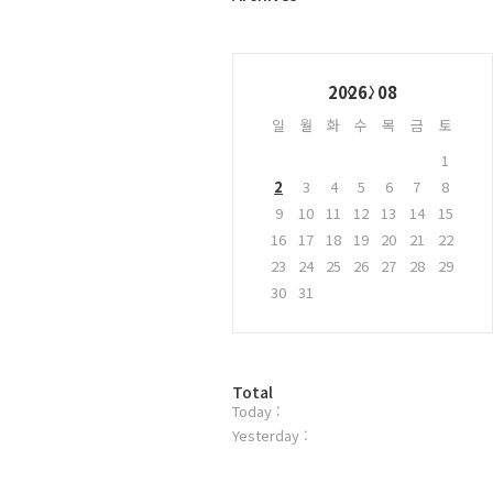
러
그
인
Calendar
2026. 08
일
월
화
수
목
금
토
1
2
3
4
5
6
7
8
9
10
11
12
13
14
15
16
17
18
19
20
21
22
23
24
25
26
27
28
29
30
31
방
Total
Today :
문
자
Yesterday :
수