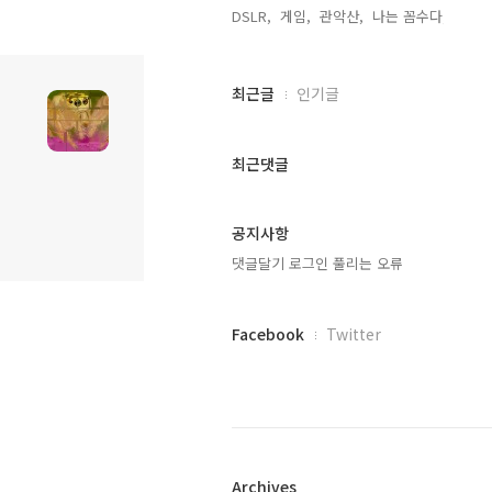
DSLR,
게임,
관악산,
나는 꼼수다,
최
최근글
인기글
근
글
과
최근댓글
인
기
글
공지사항
댓글달기 로그인 풀리는 오류
페
Facebook
Twitter
이
스
북
트
위
터
플
Archives