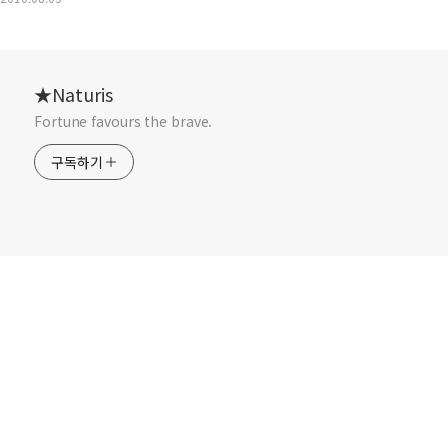
★Naturis
Fortune favours the brave.
구독하기