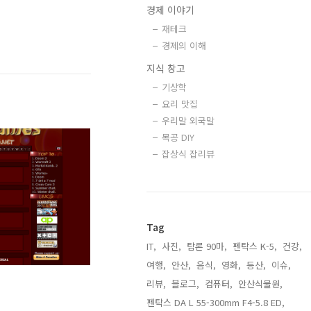
경제 이야기
재테크
경제의 이해
지식 창고
기상학
요리 맛집
우리말 외국말
목공 DIY
잡상식 잡리뷰
Tag
IT,
사진,
탐론 90마,
펜탁스 K-5,
건강,
여행,
안산,
음식,
영화,
등산,
이슈,
리뷰,
블로그,
컴퓨터,
안산식물원,
펜탁스 DA L 55-300mm F4-5.8 ED,