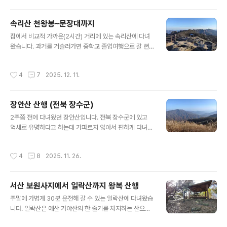
에서 가까운 편(약 2시간)이라 이쪽으로 발길이 가는 듯 하
네요. 칠보산 코스가 여럿인데 저는 주차하기 좋은 각연사
속리산 천왕봉~문장대까지
에서 칠보산 정상으로 오르는 길을 택했습니다. 각연사주
글 내용
차장 ->청석재->칠보산 정상->활목재->각연사주차장각
집에서 비교적 가까운(2시간) 거리에 있는 속리산에 다녀
연사 주차장입니다. 일요일 12시쯤인데 주차된 차량의 대
왔습니다. 과거를 거슬러가면 중학교 졸업여행으로 갈 뻔
부분은 각연사를 목적으로 온 듯 합니다. 12시 10분쯤 정
했으나 사정이 생겨 못갔던 곳인데 이번에 처음으로 속리
상으로 출발.. 각연사입니다. 평탄한 길을 10분 쯤 가다보
산에 가게 되었습니다. 코스는 법주사소형주차장에서 정상
작성시간
4
7
2025. 12. 11.
면 갈림길이 있는데 청석재를 거쳐 칠보산 정..
인 천왕봉을 거쳐 문장대~ 원점회귀 입니다. 소형주차장
(주차료 5천원)에서 법주사 가는 길. 한참 걸어야 합니다.
법주사는 그냥 패쓰하고 쭉 가다보면 세조길이 나옵니다.
장안산 산행 (전북 장수군)
세조와 인연있는 정이품송 그리고 문장대가 있어 세조길이
글 내용
란 이름을 붙인 듯 합니다. 세심정에서 천왕봉 가는 길 초
2주쯤 전에 다녀왔던 장안산입니다. 전북 장수군에 있고
입. 석문입니다. 등산 중 만나는 여러 바위 통로 중 하나. 주
억새로 유명하다고 하는데 가파르지 않아서 편하게 다녀올
차장에서 대략 6km 걸어서 도착한 갈림길. 천왕봉까지 6
요량으로 이 산을 선택했습니다. 무릉고개(또는 무룡고개)
백미터 남았네요. 문장대까지는 2.8km 입니다. 저는 우선
주차장. 평일인데 제법 주차되 있습니다. 오늘길이 좀 구불
작성시간
4
8
2025. 11. 26.
천왕봉 찍고 다시 이곳에 와서 문장..
구불 했습니다. 주차장에서 50여미터 저만치에 등산로 입
구가 있습니다. 정상까지 3.2km인데 1시간 30분 밖에 안
걸린다네요. 이 정도면 정말 쉬운 코스.. 초반부터 거의 쭉
서산 보원사지에서 일락산까지 왕복 산행
완만한 길만 나옵니다. 드물게 계단이 있는 정도. 샘터 도
글 내용
착. 물 한 잔 마시고 다시 업 업 업.. 이라고 하기엔 그냥 산
주말에 가볍게 30분 운전해 갈 수 있는 일락산에 다녀왔습
책수준... 첫 전망대...억새밭 시작... 최근에 도색을 했는지
니다. 일락산은 예산 가야산의 한 줄기를 차지하는 산으로
냄새가 나 서둘러 지나갔습니다. 저만치 정상이 보입니다.
근처에는 "서산용현리마애여래삼존상" 이 있습니다. 보원