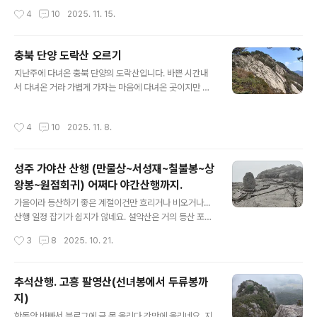
멀어보이는데 확실히 길이 편해서 금방 도착했습니다. 정
사지입니다. 서산용현리마애여래삼존상이 있는 동네를 지
작성시간
4
10
2025. 11. 15.
상앞 계..
나 5분 정도 더 달리면 보원사지에 도착할 수 있습니다. 이
곳엔 비포장으로 주차할 수 있는 공간이 많이 있습니다. 오
른쪽 계단위로 등산로가 있습니다. 보원사지 오층석탑입니
충북 단양 도락산 오르기
다. 최근에 국보로 승격되었다고 하네요. 등산로 초입. 가볍
글 내용
게 물병만 매고 올라갑니다. 처음엔 완만한 계단으로 시작
지난주에 다녀온 충북 단양의 도락산입니다. 바쁜 시간내
해 완만한 흙길이 대부분 입니다. 중간에 삼거리가 나오는
서 다녀온 거라 가볍게 가자는 마음에 다녀온 곳이지만 그
데 원래 목적지가 상왕산이라 오른쪽 상왕산으로 향했으
래도 9백미터가 넘는 산입니다. 상선암도락산주차장입니
나... 상왕산 가는 길이 인적이 없는지 잔뜩 낙엽만 쌓여있
다. 평일이라 한산합니다. 유료입니다. 주차장에서 5분정
작성시간
4
10
2025. 11. 8.
고 별로 유쾌한 길이 아닙니다. 결국 1..
도 걷다보면 채운봉 방향과 제봉방향으로 코스가 갈라졌다
정상부근에서 합쳐지는데 저는 올라갈땐 제봉방향으로 내
려올땐 채운봉방향으로 내려왔습니다. 제봉방향.. 처음 길
성주 가야산 산행 (만물상~서성재~칠불봉~상
은 완만합니다만. 얼마지나지않아(15분쯤?) 계단길 시작
왕봉~원점회귀) 어쩌다 야간산행까지.
합니다. 제봉지나고 경치가 슬슬 보입니다. 산너머 산.. 충
글 내용
북,경북 경계일대에 경치좋은 산이 많기도하고 상대적으로
가을이라 등산하기 좋은 계절이건만 흐리거나 비오거나...
가깝기도해서 자주 찾습니다만... 개인적으로 느끼기에 그
산행 일정 잡기가 쉽지가 않네요. 설악산은 거의 등산 포기
산이 그산같고 아주높지도 낮지도 않은 1천미터 근방의 고
해야 할 날씨고 그나마 시간과 날씨가 맞아 겨우 성주 가야
작성시간
3
8
2025. 10. 21.
만고만한(?) 산들로 막혀 있어 좀 답답한 느낌도..
산으로 등산 다녀왔습니다. 그것도 당일 다른 산을 갈까 하
다 늦게라도 다녀왔습니다. 오전 8시 좀 넘어 출발해서 12
시에는 백운동 탐방지원센터에 도착해 등산시작하리라 예
추석산행. 고흥 팔영산(선녀봉에서 두류봉까
상했으나 이날따라 평일임에도 길은 막혀 오후1시에나 산
지)
행을 시작할 수 있었습니다 ㅠㅠ 산행을 마칠 수 있을까..
글 내용
물론 밤에라도 산행한다는 심정으로 도착.. 어떻게 온건데
한동안 바빠서 블로그에 글 못 올리다 간만에 올리네요. 지