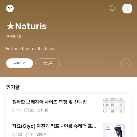
검색하기
티스토리
★Naturis
구독자
45
Fortune favours the brave.
구독하기
방명록
신고하기 레이어
열기
인기글
정확한 브래지어 사이즈 측정 및 선택법
71
35
조회
10
지요(Giyo) 자전거 펌프 - 던롭 슈레더 프레
스타 방식 연결하기
62
14
조회
9