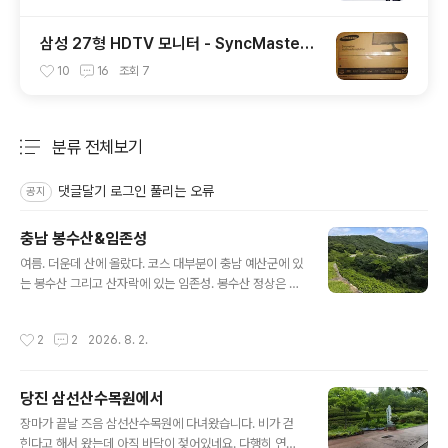
삼성 27형 HDTV 모니터 - SyncMaster L
T27A531KVA 사용기
10
16
조회
7
분류 전체보기
주요 글 목록
댓글달기 로그인 풀리는 오류
공지
충남 봉수산&임존성
글 내용
여름. 더운데 산에 올랐다. 코스 대부분이 충남 예산군에 있
는 봉수산 그리고 산자락에 있는 임존성. 봉수산 정상은 행
정구역상 홍성군에 속해 있다. 딱히 시간은 없고, 높고 힘든
산은 못가겠고, 다음 등산일정을 위해 적당히 등산체력만
작성시간
2
2
2026. 8. 2.
유지해 줄 수 있을 정도의 산을 고른건데 주변에 예당저수
지와 함께 휴양지로서 많이들 찾는 것 같다. 휴양림 주차장
에 정오쯤 도착해 등산 시작. 계획은 2코스-정상-1코스로
당진 삼선산수목원에서
하산하는 것인데, 실제는 1코스-정상-3코스로 진행되었
글 내용
다. 2코스로 올라가는 길이 공사중인지 입구에서 차단되어
장마가 끝날 즈음 삼선산수목원에 다녀왔습니다. 비가 걷
임도를 따라 1코스가 있는 곳으로 향했다. 1코스도 진입로
힌다고 해서 왔는데 아직 바닥이 젖어있네요. 다행히 연꽃