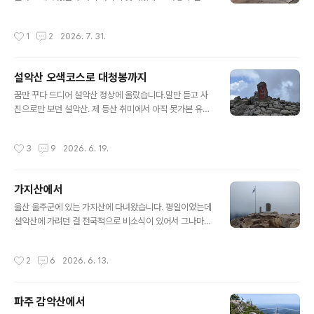
도 무슨 이유(아마도 장마로 인해 진입로가 망가진게 아닌
이 조금. 비가 내리고 난 후여서 굉장히 습하고 산책로 곳곳
가 싶다)에서인지 모르게 차단되어 있는데 임도 따라 30미
에 거미줄이.. 얼마나 비가 많이 왔던지 맨발 산책로에 단단
작성시간
1
2
2026. 7. 31.
터 쯤 더 올라갔더니 정상으..
하게 다져져 있던 흙이 많이 쓸려나가 산책로가 푹싹 주저
앉았네요. 이것은 대벌레?구름이 잔뜩 껴있는 하늘에 금방
비가 쏟아질듯. 나리꽃 종류인가 봅니다. 수국 종류인듯..
설악산 오색코스로 대청봉까지
가볍게 산책을 마치고 수목원을 떠나려하니 비가 내리기
글 내용
시작합니다. 운이 좋았어요.. 산에 못 갈 때는 이렇게 수목
꿈만 꾸다 드디어 설악산 정상에 올랐습니다.말만 듣고 사
원 같은 대를 가는 것도 괜찮은 것 같네요.
진으로만 보던 설악산. 제 등산 취미에서 아직 못가본 유명
산들이 많지만 한국 산악의 상징과도 같은 설악산은 근처
에 도 못 가봤던 게 못내 아쉬움이자 목표이기도 했습니다.
작성시간
3
9
2026. 6. 19.
설악산은 코스가 여럿이지만 모든 코스가 만만치 않게 극
도로 힘들다고 알려졌고 그나마 오색코스가 빠른 시간내에
대청봉까지 하루 왕복으로 갔다 올 수 있다고 해서 오색코
가지산에서
스로 올랐습니다. 이번에도 (항상 그렇지만) 좀 무리한게
글 내용
당일치기 자가용으로 갔다왔으니 세시간 정도 자고나서 새
울산 울주군에 있는 가지산에 다녀왔습니다. 평일이었는데
벽 4시에 일어나 5시가 다 되어 출발해 3시간 넘게 운전해
설악산에 가려던 걸 전국적으로 비소식이 있어서 그나마
서 오전 8시경 주차를 하고 8시 20분경 남설악지원센터에
날씨 좋은 곳을 찾다보니 가지산까지 가게 되었네요. 집에
서 본격적인 등산을 시작했습니다. 주차는 그린야드호텔에
서 3시간 반이상을 운전해 가야하는 곳이라 서둘렀는데도
작성시간
2
6
2026. 6. 13.
하려고 했으나 호텔 아로쪽 모텔 건너편에..
오전 7시넘어 출발하게 되었네요. 그래도 출발.. 출발은 신
불산공비토벌토벌작전기념비...입니다. 주차장이 넓은데
평일이라 텅텅 비었습니다. 여기서 출발해 중봉을 거쳐 가
파주 감악산에서
지산 정성에 이른후 석남사 방향으로 하산하는 코스를 잡
글 내용