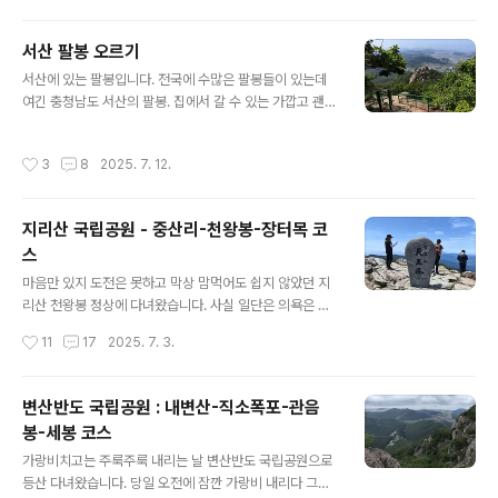
그렇고 오늘도 텅텅 비어있습니다. 저 말고 사진에 보이는
차 한데 뿐이었습니다. 산행중 단 한명의 등산객을 만났는
서산 팔봉 오르기
데 아마도 그분 것으로 보입니다. 그분도 주차장에 도착해
글 내용
서 제 차를 보고 똑같은 생각을 했겠죠. 참고로 산행중 볼
서산에 있는 팔봉입니다. 전국에 수많은 팔봉들이 있는데
수 있는 이정표에는 동상휴게소라고도 안내되어 있어서 내
여긴 충청남도 서산의 팔봉. 집에서 갈 수 있는 가깝고 괜찮
려올때 동상휴게소 방향으로 내려오면 됩니다. 산행 시작...
은 산이라 자주 찾습니다. 그래도 50분은 차로 달려야 한
전체적으로 운장산은 아주 가파른 곳은 없는 편이고 적당
다는 수고가 있지만요. 그만큼 제가 가는 충남 그중에서도
작성시간
3
8
2025. 7. 12.
히 가파른 곳과 완만한 곳이 반..
서북쪽 엔 갈 만한 산이 많지 안긴 합니다. 충북은 차고 넘
침.. ㅎ 어쨌든 최근들어 높은 산만 오르다가 3백미터대의
팔봉산에 올랐습니다. 오후에 갑작스레 물만 준비해서 갈
지리산 국립공원 - 중산리-천왕봉-장터목 코
수도 있는 곳이라 편한 마음으로.. .팔봉이라 정말 여덟 봉
스
우리를 올라야 하는데 바위산이라 좋습니다. 흙산은 영 산
글 내용
행의 맛이 안나는데 낮아도 그 맛은 나는 팔봉. 팔봉산 정
마음만 있지 도전은 못하고 막상 맘먹어도 쉽지 않았던 지
상, 아마 3봉인가 그럴 겁니다. 361.5m. 저만시 서산 앞바
리산 천왕봉 정상에 다녀왔습니다. 사실 일단은 의욕은 있
다가 보입니다. 가로림만인 것 같습니다. 후다닥 달려온 마
었으나 거리가 너무 멀어서 계획 취소를 여러번 했다가 안
작성시간
11
17
2025. 7. 3.
지막 8봉.....
되겠다싶어 무모하게 객기 부려 해냈다고 볼 수 있습니다.
우선 운전거리... 3시간 30분 걸립니다. 못해도 오전 9시
에는 지리산 중산리 주차장까지 도착해야 충분히 하산할
변산반도 국립공원 : 내변산-직소폭포-관음
수 있기 때문에 5시에는 떠나야 했습니다. 다행히 5시40
봉-세봉 코스
분쯤 출발해 바삐(?) 운전하여 3시간만에 도착. 산행시간...
글 내용
평균 9시간은 잡아야 합니다.. 코스는 중산리주차장에서
가랑비치고는 주룩주룩 내리는 날 변산반도 국립공원으로
순두류까지 버스 10분 이동후 정상 천왕봉까지 가서 장터
등산 다녀왔습니다. 당일 오전에 잠깐 가랑비 내리다 그칠