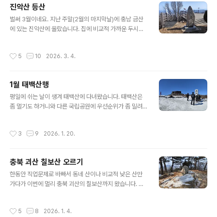
진악산 등산
보이는데 이땐 서서히 안개인지 구름인지 사라지겠지 희망
글 내용
회로를 돌렸는데 아니었어요 ㅠㅠ대흥사는 그냥 패쓰... 비
벌써 3월이네요. 지난 주말(2월의 마지막날)에 충남 금산
가 왔었나 봅니다... 대흥사 지나 오심재-노승봉-두륜산 정
에 있는 진악산에 올랐습니다. 집에 비교적 가까운 두시간
상찍는 코스를 택했습니다. 우선 오심재로 올라갑니다. 이
거리에 있습니다. 이제 등산할 때 정도는 뭐 기본이네요. 진
슬비 수준은 아니고 그냥 안개 수준이라 옷이 젖거나 하지
악산은 해발 737m로 비교적 낮으며 험하지 않고 코스도
작성시간
5
10
2026. 3. 4.
는 않았습니다. 북미륵암.. 북미륵..
그다지 길지 않거니와 발목을 조금 삐어서 꺽어지면 아픈
상태인데도 발목 보호대를 하면 할만 하겠다 싶어 선택한
것입니다. 코스는 진악산광장 주차장에서 진악산으로 가는
1월 태백산행
왕복코스이고 진악산까지 2.2km, 왕복 4.4km 코스입니
글 내용
다. 진악산 광장 주차장입니다. 진악산휴게소가 있는데 영
평일에 쉬는 날이 생겨 태백산에 다녀왔습니다. 태백산은
업중인지는 모르겠습니다. 연휴인데 등산객이 그리 많은
좀 멀기도 하거니와 다른 국립공원에 우선순위가 좀 밀려
편은 아니라 영업이 될리는 없겠다 싶었습니다. 옆에 화장
서 이제야 올랐습니다. 출근 시간에 회사가 아닌 태백산으
실 있구요.. 주차장 건너편에 등산로 시작.. 등산로 초입에
로 출발해서 3시간 20분 걸려 태백산 유일사 주차장에 도
작성시간
3
9
2026. 1. 20.
삥 둘러가는 완만한 흙길을 가게..
착. 오전 11시20분경 도착. 평일임에도 제법 많은 차들이
주차되어 있었고 한편에는 안내산악회 버스까지 막 도착해
무리로 하차하더군요. 예상대로 산행은 눈길로 시작. 아이
충북 괴산 칠보산 오르기
젠은 준비해뒀습니다. 정상에 가까워지며 주목군락이 시작
글 내용
됩니다. 오랜만에 하는 눈길 산행입니다. 정말 오랜만인게
한동안 직업문제로 바빠서 동네 산이나 비교적 낮은 산만
10여년간 아이젠을 신은 적이 없습니다. 고장난 아이젠과
가다가 이번에 멀리 충북 괴산의 칠보산까지 왔습니다. 칠
눈길 산행에 대한 부담감 때문... 한동안은 겨울에도 눈없는
보산은 속리산국립공원 내에 있는 산으로 작년 11월에 속
눈녹은 산을 올라왔습니다. 천제단이 가까워 집니다. 장군
리산은 다녀왔었고 마찬가지로 같은 국립공원에 속해있는
작성시간
5
8
2026. 1. 4.
봉에서 천제단 가는 길. 천제단..
대야산도 작년 여름에 다녀왔습니다. 아무래도 비교적 집