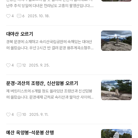
정상에 오르다 말겠습니까... 그런데 밤9시경엔 비가 잡혀
난주 추석 당일에 다녀온 전라남도 고흥의 팔영산입니다.
있으니 재수없이 우천예정시간이 빨라지면 우중산행 되는
추석 즈음 날이 흐리고 추석 당일에 전국이 남해안 일대를
작성시간
4
6
2025. 10. 18.
거죠. 덤으로 야간산행. 우중+야간산행은 아직 못 겪어봤
제외하고 죄다 비내리는 날씨라 멀리 고흥까지 가게 된 겁
는데 말입니다. 아무튼 산행시작. 산..
니다. 미리 말하지만 팔영산 정상에는 못 올라갔습니다. 난
간 수리중이라 통제중이더라구요. 사전에 알았더라면 다른
대야산 오르기
산을 갔을 겁니다 ㅎ사실 이곳은 특이하게도 다도해 해상
글 내용
경북 문경에 소재하고 속리산국립공원에 속해있는 대야산
국립공원에 포함된 국립공원입니다. 거의 3시간 반을 운전
에 올랐습니다. 우선 2시간 반 걸려 문경 용추계곡소형주
해 곡강에 있는 팔영산 선녀봉코스의 주차장(팔영산 주차
차장에 도착했는데 주말인데도 주차자리는 충분했습니다.
장)에 도착했고 오전 11시쯤 산행시작했습니다. 주차장엔
대신 오는 길이 꼬불꼬불 운전좀 해야 합니다. 등산코스는
제 차 이외에 한대 주차해 있었으나 산행객 차량은 아닌듯
작성시간
4
12
2025. 9. 25.
용추계곡을 따라 오르다가 밀재쪽으로 돌아서 정상에 올랐
싶었습니다. 보통은 선녀봉이 아니라 능가사 방향에서 산
다가 바로 주차장쪽으로 내려오는 코스입니다. 공사중인
행을 시작하므로 더더욱 한가했을 듯 싶습니다..
곳이 있어서 약간 돌아서 용추계곡으로 들어갔습니다. 용
문경-괴산의 조령산, 신선암봉 오르기
추계곡.밀재까지는 완만한 등산길이라 그다지 힘든 건 없
글 내용
습니다. 중간에 고인돌 같은 바위. 안내문이 없어 고인돌인
제 버킷리스트에 6개월 정도 올라있던 조령산과 신선암봉
지는 모르겠습니다. 갈림길. 대야산으로 바로 오르거나 밀
에 올랐습니다. 문경새재 근처로 속리산과 월악산 사이에
재쪽으로 갔다 오른쪽으로 꺽어져 정상으로 오르거나. 저
있으나 월악산에 가깝습니다만 월악산 국립공원에 속해 있
는 오를때는 밀재로, 정상에서 내려올땐 바로 내려오는 길
지는 않습니다. 정확히 조령산은 경상북도 문경시에, 신선
작성시간
4
10
2025. 9. 11.
을 택했습니다. 밀재입니다. 쉬어가는 벤치가 좀 있는데 ..
암봉은 충청북도 괴산군에 있습니다. 코스는 원래 계획했
던 곳은 편하게 이화령휴게소에서 조령산을 거쳐 신선암봉
찍고 회귀하는 것이었는데 좀 거친 코스를 원해서 절골에
예산 옥양봉-석문봉 산행
서 촛대바위 거쳐 조령산 신선암봉 그리고 다시 절골로 내
글 내용