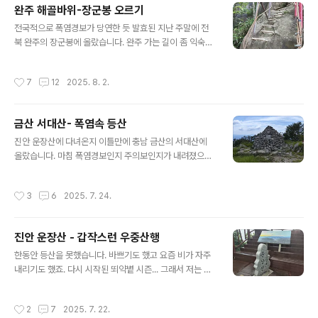
완주 해골바위-장군봉 오르기
상 많은 것 같습니다. 주변에 놀러온 피서객도 여기다 주차
글 내용
안하고 물가 근처나 숙박처 근처에 주차를 하는 것 같고 아
전국적으로 폭염경보가 당연한 듯 발효된 지난 주말에 전
마 주말이든 평일이든 성수기든 비성수기든 빈자리는 항상
북 완주의 장군봉에 올랐습니다. 완주 가는 길이 좀 익숙했
있을 것 같습니다. 주차장에서 5분쯤 걸어가면 영각탐방지
는데 그 전에 진안의 구봉산과 운장산을 가기 위해서 들러
원센터 방향 등산 진입로가 있습니다. 앞에 주차할 곳은 공
야 하는게 장군봉 진입마을 입구거든요. 여름휴가철이라
작성시간
7
12
2025. 8. 2.
식적으로는 없으나 더러는 주차를 하긴 합니다..
완주,진안의 계곡을 찾아 피서객들이 좀 몰리는 것 같습니
다. 그런데 이 더위에 등산은 인기가 떨어집니다. 장군봉 주
차장입니다. 네이버에는 장군봉소형차주차장으로 나옵니
금산 서대산- 폭염속 등산
다. 일요일인데 주차된 차량은 얼마 없지만 실제 등산중에
글 내용
는 적지않은 등산객을 만날 수 있었습니다. 주차장에서 장
진안 운장산에 다녀온지 이틀만에 충남 금산의 서대산에
군봉까지 2.5km. 저는 장군봉으로 직접 안가고 해골바위
올랐습니다. 마침 폭염경보인지 주의보인지가 내려졌으나
쪽으로 갔다가 다시 능선따라 장군봉으로 이동하는 코스를
오르고 싶은 마음을 어찌하겠습니까. 다만 체력을 감안하
택했습니다. 폭염경보 발효상태에 정오쯤 출발해서 너무
여 그래도 좀 가깝고 만만한(?) 산을 골랐습니다. 금산에 있
작성시간
3
6
2025. 7. 24.
더웠습니다. 해골바위와 장군봉 갈림길. 저는 해골..
는 서대산입니다. 한낮인 12시 반쯤 도착하여 산행을 시작
합니다. 개덕사 주차장에 시작하여 정상에 오른뒤 돌아오
는 코스입니다. 개덕사 주차장입니다. 주차된 차량이 거의
진안 운장산 - 갑작스런 우중산행
없는 걸로보아 등산객도 거의 없을 걸로 보입니다. 실제로
글 내용
등산중 2명, 하산중 1명만을 봤을 뿐입니다. 개덕사에 있는
한동안 등산을 못했습니다. 바쁘기도 했고 요즘 비가 자주
폭포입니다. 복전함이 있네요. 개덕사... 더워서 그런지 사
내리기도 했죠. 다시 시작된 뙤약볕 시즌... 그래서 저는 다
람 전혀 안보입니다. 본격적으로 등산 시작. 정상까지 1.9k
시 산에 올랐습니다. 이번엔 전북 진안의 운장산입니다. 6
m... 대략 코스가 2km 정도 됩니다. 왠지 부실해보이는 난
월초에 다녀왔던 구봉산이 근처에 있습니다. 구봉산에 다
작성시간
2
7
2025. 7. 22.
간.. 왠지 부실해 보..
녀오면서 차에서 슬쩍 봤던 운장산 주차장입니다. 그때도