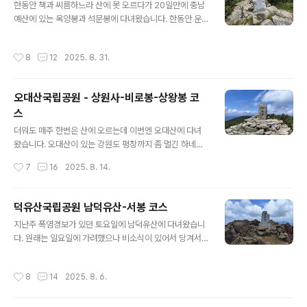
려오는 코스를 택했습니다. 등산하는 당일 오전... 다른 날
한동안 책과 씨름하느라 산에 못 오르다가 20일만에 충남
보다 눈이 일찍 뜨여지길래 더 멀리 있는 강원도 설악산 신
예산에 있는 옥양봉과 석문봉에 다녀왔습니다. 한동안 운
성봉에 갈까하다가 역시 너무 멀다싶어 문경으로 향했습니
동은 좀 등한시하여 체력도 저하되는 듯하고 가볍게 가까
다. 그런데 문경에 도착할 즈음 비가 내리기 시작합니다. 일
운 곳으로 가자 싶어 다녀 온 겁니다. 그래도 운전 1시간거
작성시간
8
12
2025. 8. 31.
기예보에는 오전 일찍 살짝 내리다 만다고 했는데..
리네요. 원래 계획은 가볍게 옥양봉만 오르자이고 봐서 체
력이 되면 석문봉, 가야산까지 가는 것이었습니다. 2년전
에는 석문봉과 가야산만 오른적이 있습니다. 가야산 주차
오대산국립공원 - 상원사-비로봉-상왕봉 코
장과 관리사무소입니다. 토요일이라 제법 많이 주차되어
스
있더군요. 정오가 다가오는 시간이라 덥고 아침에 내린 비
글 내용
때문인지 약간 습했습니다. 주차장에서 포장길 걷다보면
더워도 매주 한번은 산에 오르는데 이번엔 오대산에 다녀
석문봉과 옥양봉으로 나뉘는 길이 있습니다. 이번 산행은
왔습니다. 오대산이 있는 강원도 평창까지 좀 멀긴 하네요.
옥양봉으로. 완만한 길을 오르다보면 관음전 부근에 다다
일요일에 자차로 3시간 반이나 걸렸습니다. 사실 좀 덜 힘
작성시간
7
16
2025. 8. 14.
르는데 거기서부터 좀 가팔라지기 시작합니다. 그런데 ..
들거같은 산으로 골라서 선택한게 오대산입니다. 적어도
설악이나 지리보다는 덜 힘들죠. 영동고속도로를 빠져나오
면 잠깐 국도를 달리다 비포장도로로 7km 올라가 상원사
덕유산국립공원 남덕유산-서봉 코스
탐방지원센터가 나옵니다. 도착하니 11시 20분쯤 됬네요.
글 내용
지난주 폭염경보가 있던 토요일에 남덕유산에 다녀왔습니
탐방센터 뒤로 주차장이 있습니다. 주차비는 6천원 나오더
다. 원래는 일요일에 가려했으나 비소식이 있어서 당겨서
군요(준중형차 기준). 일요일인데도 다행히 주차 자리는 좀
다녀왔어요. 남덕유산은 덕유산국립공원의 제일 남쪽에 있
있었습니다. 상원사 방향으로 출발합니다. 비로봉가는 등
으며 저는 덕유산 자체가 처음이라 접근성이 좋은 남덕유
산객도 더러 있고 대개는 상원사와 더 멀리 적멸보궁을 가
작성시간
8
14
2025. 8. 6.
산을 좀 만만하게 보고 선택한 겁니다. 알고보니 쉽지는 않
려는 분들입니다. 상원사입니다. 상원사 동종. 우리나라에
았어요 ㅎ3시간 넘게 운전해 도착한 남덕유산 공영주차장
서 가장 오래된 종입니다. 한국사 교과서에..
입니다. 무료구요. 화장실도 따로 있습니다. 주차 자리는 항