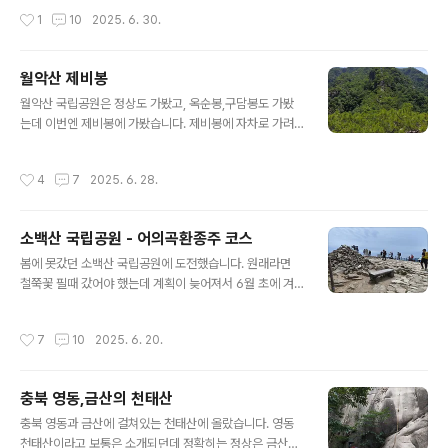
목을 거쳐 중산리 주차장으로 하산... 현실에서 한가지 문제
거라는 일기예보에 의지하여 너무 높지 않은 산을 택하다
작성시간
1
10
2025. 6. 30.
가 있었으니 한숨도 못자고 정말 한숨도 못자고 새벽 5시
보니 변산에 오게 된 것입니다. 변산은 내소사 정도만 다녀
에 일어나 대충 씻고 운전대..
온 기억이 있고 그때 좋은 기억을 가지고 있어서 선택에 망
설임은 없었습니다. 고속도로에서 내리던 비가 전라북도를
월악산 제비봉
넘어설 즈음 그치더니 내변산에 오니 다시 내리기 시작...
글 내용
월악산 국립공원은 정상도 가봤고, 옥순봉,구담봉도 가봤
차를 돌려 (날씨가 그나마 좋다는 예보상의) 더 남쪽으로
는데 이번엔 제비봉에 가봤습니다. 제비봉에 자차로 가려
갈 까 하다가 그냥 기다려 보기로 하고 "변산반도 국립공원
면 충주호유람선선착장(장회나루) 주차장 또는 제비탐방센
내변산주차장"에 도착.. 참고로 내변산주차장에 들어서려
터 건너편 주차장을 이용하면 됩니다. 제비봉탐방센터와
면 숲길을 한참을 들어와야 합니다. 지도상에서 수월하게
작성시간
4
7
2025. 6. 28.
등산로 입구. 제가 사진 찍는 곳에 화장실이 있고 10자리
보이던 길은 아님. 그렇게 오전 9시30분 넘어 주차장 도
정도 주차할 곳이 있습니다. 주말에 갔는데도 운좋게 주차
착. 다시 돌아갈 수는 없어 아무도..
자리 한두자리 있더군요. 없으면 그냥 선착장 주차장에 주
소백산 국립공원 - 어의곡환종주 코스
차하시면 됩니다. 등산초반부터 계단 시작.. 저만치 제비봉
글 내용
가는 계단길이 보입니다. 뒤쪽 제일 높은 봉우리가 제비봉
봄에 못갔던 소백산 국립공원에 도전했습니다. 원래라면
일겁니다. 즉, 오르락 내리락 해야 된다는 것. 남한강... 왼쪽
철쭉꽃 필때 갔어야 했는데 계획이 늦어져서 6월 초에 겨
하류로 가면 충주호선착장계단 보면 아시겠지만 만만한 곳
우 다녀왔습니다. 코스는 어의곡환종주 코스라고 알려졌
은 아님. 평소 운동 안하다 오르면 개고생 할 수도... 제비봉
고, 어의곡탐방지원센터에서 정상을 찍고, 국망봉을 지나
작성시간
7
10
2025. 6. 20.
왕복코스 4.6km허걱.. 이..
쳐 늦은맥이제에서 다시 을전(어의곡옆)으로 돌아오는 코
스입니다. 집에서 2시간 반정도 운전해서 9시 40분쯤 어
의곡주차장에 도착. 평일인데 주차자리가 없어서 임시주차
충북 영동,금산의 천태산
장으로 쓰이는 야영장주차장으로 갔습니다. 어의곡주차장
글 내용
에서 왼쪽 길로 1백미터쯤 올라가면 있습니다. 거긴 자주
충북 영동과 금산에 걸쳐있는 천태산에 올랐습니다. 영동
텅텅 빔. 어의곡탐방지원센터 앞 새밭주차장. 야영장 임시
천태산이라고 보통은 소개되던데 정확히는 정상은 금산에