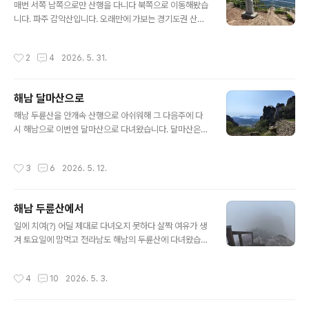
았습니다. 초입은 완만하네요. 날이 그닥 좋은 편은 아니고
매번 서쪽 남쪽으로만 산행을 다니다 북쪽으로 이동해봤습
구름이 좀 끼었습니다만 다행히 비가 내리지는 않았습니
니다. 파주 감악산입니다. 오래만에 가보는 경기도권 산이
다. 완만하기만 하던 길이 어느 순간부터는 가파른 바위길
고, 경기 이북의 산을 오르는 건 처음입니다. 파주 감악산은
도 좀 나타나네요. 석남터널에서 오는 코스와 합쳐지는 곳.
출렁다리로 유명해서 정산을 향한 등산 뿐만아니라 출렁다
작성시간
2
4
2026. 5. 31.
어느덧 중봉.. 1167미터. 정상도 머지 ..
리와 주변 트래킹만으로 사람을 끌어모으는 곳이라 주말
주차도 겨우겨우 했습니다. 외국인 관광객들을 실은 버스
들이 특히 많았습니다.. 아마도 휴전선 관광을 거쳐 감악산
해남 달마산으로
도 잠시 들러가는 것이 아닐까 예상을 해봤습니다. 출렁다
글 내용
리입니다. 흔한 출렁다리라 솔직히 특별한 건 없습니다. 짧
해남 두륜산을 안개속 산행으로 아쉬워해 그 다음주에 다
지도 길지도 않고 높지도 않아서 고소공포감은 별로 없었
시 해남으로 이번엔 달마산으로 다녀왔습니다. 달마산은
고 감흥은 그다지..... 좀 더 높았더라면 상황이 달랐겠지요.
땅끝마을 가기 바로 전쯤에 있습니다. 이름부터가 불교 냄
제가 가본 제일 긴 출렁다리는 월영산 출렁다리였습니다.
새가 물씬... 달마산의 등산의 시작은 미황사입니다. 코스는
작성시간
3
6
2026. 5. 12.
그땐 별 경험이 없어서 좀 겁나긴 하더군..
미황사에서 달마산정상을 거쳐 능선따라 도솔암이 최종 목
적지이고 거기서 달마고도 4코스를 따라 미황사로 하산하
는 꽤 먼 코스입니다. 미황사.미황사 구경은 그냥 패스하고
해남 두륜산에서
등산을 시작합니다. 달마산 코스는 달마고도 코스랑 섞여
글 내용
있는데 달마고도 코스는 상대적으로 낮은 지대인데 코스
일에 치여(?) 어딜 제대로 다녀오지 못하다 살짝 여유가 생
전체를 돌기에는 쉽지 않을 거리입니다. 등산로 입구. 달마
겨 토요일에 맘먹고 전라남도 해남의 두륜산에 다녀왔습니
산 정상 불썬봉으로 가는 길입니다. 달마산 정상 489미터
다. 남해안 바다와 산이 보고싶었던 건데 중부지방인 저희
를 어렵지 않게 올라왔습니다. 여기서부터 본격적인 산행
집은 날씨가 쨍했으나 해남은 그게 아니었습니다. 잔뜩 흐
작성시간
4
10
2026. 5. 3.
의 시작... 지난번 두륜산행 때와는 다르게 ..
린 날씨였어요. 3시간 넘게 운전해 도착한 두륜산 대흥사
주차장입니다. 일주문 주차장이라고 하는데 자리는 많이
있었습니다. 대흥사를 향해.. 대흥사 뒤로 안개 낀 산자락이