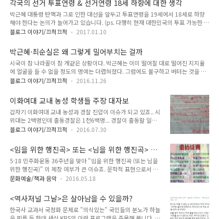
각국의 선거 투표연령 & 선거연령 18세 하향에 대한 생각
사결과를 내놓지를 말아야지 뭐 하는 건지... 기본이 않돼있는 대
한국인들은 소식을 모르는 듯.. 남북의 두 ..
박근혜 대통령 탄핵과 그로 인한 대선을 앞두고 투표연령을 19세에서 18세로 하향
한민국을 여실히 보여줍니다.. 뉴스타파측에 의하면 2000년대
해야 한다는 논의가 늘어가고 있습니다. (ps. 다행히 현재 대한민국의 투표 가능한 나
초중반 생산된 투산, 산타페, 트라제 XG 차량 운전자는 특히 조
이는 18세로 바뀌었습니다. 이왕하는 거 투표시간도 연장했으면 좋겠네요.. )그러면
심하셔야 한다고...
블로그 이야기/끄적끄적
2017.01.10
다른 나라들은 어떤지.. 결론적으로 말하면 각국의 선거 투표연령은 대부분 18세입
니다.. 가나: 18가봉: 18가이아나[Guyana]: 18감비아[Gambia]: 18건지
박근혜·최순실은 왜 그렇게 밀어부치는 걸까
[Guernsey]: 16과들루프[Guadeloupe]: 18과테말라: 18괌: 18그레나다
시국이 참 나라꼴이 참 개같은 상황이다. 박근혜는 이미 떨어질 대로 떨어진 지지율
[Grenada]: 18그리스: 17그린란드: 18기니[Guinea]: 18기니비사우[Guinea-
에 얼굴을 들 수 없을 정도의 명예는 더렵혀졌다. 그럼에도 불구하고 버터는 것을 보
Bissau]: 18나미비아: 18나우루[Nauru]: 20나이지리아: 18남수단: 17남아프리카
면 무슨 의도를 갖고 있는지 알다가도 모르겠다. 그냥 물러나면 될걸 온나라를 볼모
공화국..
블로그 이야기/끄적끄적
2016.11.26
로 잡고 있다. 범법자 부역자들이 무슨 정책을 펴겠다는건지.. 이미 정권에 치명적인
정보들이 까발려졌지만 그럼에도 불구하고 더욱 치명적인 정보들은 아직 드러나지
이화여대 교내 농성 학생들 주장 대자보
않고 있다. 아직 들어날 것들이 많은데 검찰이나 몇몇 언론 등은 그 치명적인 정보를
갑자기 이화여대 교내 농성과 경찰 진압이 이슈가 되고 있죠.. 시
공개하길 주저하는 듯 보인다.. 그래서 추측해 본다. 왜 그리 버티는 것인지.. 그 치명
위대는 2백명인데 출동경찰은 1천6백명... 경찰이 출동할 일도
적 정보는 무엇인지.. 정확한 정보가 없으니 추측만 해 볼 뿐이고 내나름 추측을 해본
아닌데 대규모 투입과 과잉진압은 어김없이 발생하고요.. 경찰투
다.. 따라서 이하의 글은 추측이고 상상일 뿐임을 명..
블로그 이야기/끄적끄적
2016.07.30
입을 무슨 지들 사병 투입하듯이 하니 원..... 국민 세금은 국민 때
려잡는데 쓰는건가.. 국민 때려잡는 명령에는 무조건 따르는 경
<임을 위한 행진곡> 또는 <님을 위한 행진곡> 외
찰은 뭔가.. 그래서 경찰의 마스코트가 포돌이였나.. 보수신문들
국 사례
5·18 민주화운동 36주년을 맞아 "임을 위한 행진곡 (또는 님을
은 어김없이 친정부 나발불어대고, 어김없이 외부세력 얘기도 지
위한 행진곡)" 의 제창 여부가 큰 이슈죠. 문학적 표현으로서 임
껄이고... http://pann.nate.com/talk/332577800 -> 요기
보다는 님이라고 하는게 맞다고 봅니다만.. 아무튼... 사실 박의
글은 참고로 읽어보시고.. 아래는 이화여대생들의 주장이 담긴
문화예술/책과 음악
2016.05.18
정권에게는 그다지 기대할 것도 못 됬죠.. 아마 총선 결과가 달랐
대자보입니다.
다면 이렇게 이슈화 되지도 못했을 것 같긴 합니다.. 그건 그렇고
<역사저널 그날>은 살아남을 수 있을까?
외국에서도 임을 위한 행진곡이 더러 소개되었다는 기사를 보고
한국사 교과서 국정화 문제로 "의식있는" 국민들의 분노가 하늘
어떤 노래인지 궁금해서 찾아봤습니다.. 주로 동아시아에서 민주
을 찌를 듯 한데 새삼 KBS의 이란 프로그램을 주목해 봅니다. 저
화운동, 노동운동에서 불리곤 하더군요.. 노래 제목과 가사도 좀