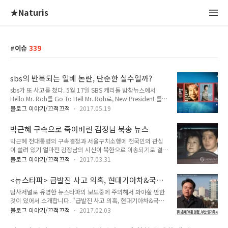
★Naturis
이슈
339
sbs의 반복되는 일베 논란, 단순한 실수일까?
sbs가 또 사고를 쳤다. 5월 17일 SBS 캐리돌 밤참뉴스에서
Hello Mr. Roh를 Go To Hell Mr. Roh로, New President 를
New Copse로 바꿔 표기한 이미지를 삽입했던 것.. 여러 방송사
블로그 이야기/끄적끄적
2017.05.19
에서 비슷한 방송사고가 있었지만 유독 sbs에서 잦았던 것도 사
실. 이쯤이면 이게 실수인지 고의인지 의심이 든다. (심지어는
박근혜 구속으로 죽어버린 김정남 북송 뉴스
sbs에 일베들이 집중 침투하는 것인지 sbs가 일베를 집중 채용
박근혜 전대통령의 구속결정과 서울구치소행에 전국민의 관심
한 것인지 의심이 들 정도로. )누군가 끔찍한 실수를 하면 그 다
이 쏠려 있기 얼마전 김정남의 시신이 북한으로 이송되기로 결정
음부터 그런 실수가 반복되지 않도록 노력하기 마련이다. 게다가
되고 얼마후 베이징으로 시신이 이동했다는 소식이 있었습니다.
무슨 기술적인 어려움이 있는 것도 아니라면 그냥 주의만 기울이
블로그 이야기/끄적끄적
2017.03.31
( 말레이지아 -> 베이징에서 북요원에 인도 -> 북한으로 이동하
면 되는 것이다. 과연 sbs 본사에선 개인의 실수라고 말하고 싶
겠죠)오히려 국제언론에서는 김정남 시신 북송보도에 관심을 갖
겠지만 과연 본사차원에서 얼마나 노력을 기울..
<뉴스타파> 급발진 사고 의혹, 현대기아차&국과
고 있더군요.. 아마도 말레이지아와 북한당국간에 모종의 거래가
수가 덮었나~
탐사저널로 유명한 뉴스타파의 보도중에 주의해서 봐야할 만한
있었던게 아닐까 싶었는데 협상조건이 억류된 말레이지아인들
것이 있어서 소개합니다. "급발진 사고 의혹, 현대기아차&국과
과 맞교환을 한다고는 합니다.. 아무리 그래도 그렇지 암살한 쪽
수가 덮었나"라는 보도입니다. 현기차 싫어하는 분들이 많은데
에 시신을 인도해주는 말레이지아 당국도 참 웃기는 넘들인듯..
블로그 이야기/끄적끄적
2017.02.03
이거 보시면 더욱 열 받으실 듯.. 그리고 국과수(국립과학수사연
그것도 암살용의자들도 함께 인도.. 미친.. ㅋ어쨋든 박근혜 구속
구원)의 급발진 조사 능력 없음... ㅋ 한심합니다.. 능력 없으면 조
뉴스만 아니라면 김정남 뉴스도 탑뉴스감일텐데 아직 대부분의