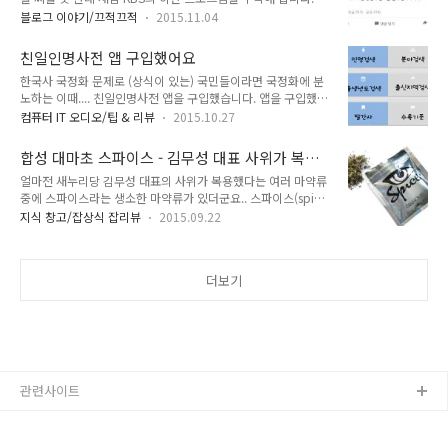
도 즐겨보는 프로그램입니다. 역사를 다루는 프로그램이다 보니
다르다고 보면 되고 멜로디도 조금씩 다르기도 하더군요. 대체적
블로그 이야기/끄적끄적
2015.11.04
부정한 정권의 입장에서는 껄끄러워 할 내용이 나올 가능성이 많
으로 원곡만큼 힘차지는 않습니다. 우선 홍콩에서부터... 홍콩에
은 프로그램이기도 한데다가 이번에 국정화 문제로 몇몇 출연진
서 불리는 노래는 좀 찾기가 힘들었어요.. 한자표기 없는 "애적
친일인명사전 앱 구입했어요
이 국정화 반대를 표명했죠... 제일 적극적으로 반대한 분이 류근
정전(mar..
한국사 국정화 문제로 (상식이 있는) 국민들이라면 국정화에 분
시인이었구요.. 이 분은 간접적으로도 비판적인 뉘앙스의 발언을
노하는 이때.... 친일인명사전 앱을 구입했습니다. 앱을 구입했다
자주 하기도 했습니다.. 건국대 신병주 교수도 국정화 반대에 성
라고는 하지만 사실상 민족문제연구소에 기부라고 생각하면 됩
명에 이름을 올리기도 했습니다. 돌이켜보면 이란 프로그램에 어
컴퓨터 IT 오디오/팁 & 리뷰
2015.10.27
니다... 제가 얼마나 친일인명사전을 검색하겠어요..ㅎ 구입은 안
떤 더러운 입김이 들어간 게 아닌가 하는 의심이 드는 적이 여러
드로이드 기준 구글플레이에서 "친일인명사전"을 치시면 됩니
번 있었습니다. 우선 기억나는게 조선왕조의 선조에 대한 이야기
합성 대마초 스파이스 - 김무성 대표 사위가 복용
다... 국정화를 주장하는데... 주장하는 내용에는 사실관계에 오
에서 수도를 버리고 몰래 도망..
했다는 마약
얼마전 새누리당 김무성 대표의 사위가 복용했다는 여러 마약류
류와 곡해가 많죠... 한국사 국정화 문제를 몇 마디로 정리하면
중에 스파이스라는 생소한 마약류가 있더군요.. 스파이스(spice)
이렇게 말할 수 있습니다.. 친일 매국노들의 준동.. 친일을 애국
가 뭐냐면... 합성 대마초(Synthetic cannabis) 또는 합성 마리
으로 세탁.. 친일과 독재를 긍정화.. 친일이 애국으로 둔갑하고,
지식 창고/잡상식 잡리뷰
2015.09.22
화나(synthetic marijuana)라고 부르며, 정식 명칭은 synthetic
매국노들이 당당하게 활개치는 대한민국입니다.. 정통성이 없으
cannabinoid receptor agonists... 번역하면 합성 카나비노이
니 부정한 짓거리에 부끄러움도 없겠죠..
드 수용체 작용물질..쯤.. 스파이스는 특정 허브에 대마초 성분을
더보기
흉내낸 화학 성분( HU-210, Cannabicyclohexanol, JWH-
073, JWH-018, AM-2201 등 )을 혼합해 파는 것입니다. (이런
형태의 마약류를 디자이너 드러그(Designer Drug)라고 함. 왜
이런 합성을 하냐면 해당 화학물질이 마약이나..
관련사이트