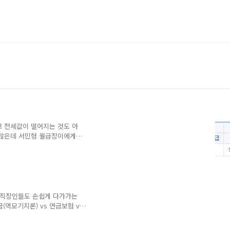
고 전세값이 떨어지는 것도 아
 않은데 서민형 월급장이에게
 지옥이라고 봐도 될 듯 싶습
파트" 에 입주하는 것입니다.
대적으로 저렴한 보증금에 월
룸형 임대도 있고, 다세대 주
.. 직장인들도 손쉽게 다가가는
택연금(역모기지론) vs 연금보험 vs
-
/naturis.tistory.com/710