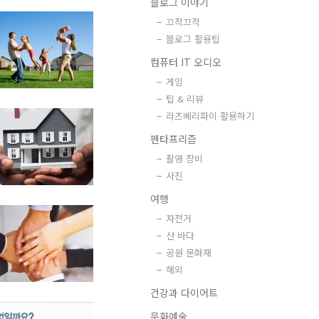
블로그 이야기
끄적끄적
블로그 활용팁
컴퓨터 IT 오디오
게임
팁 & 리뷰
라즈베리파이 활용하기
펜타프리즘
촬영 장비
사진
여행
자전거
산 바다
공원 문화재
해외
건강과 다이어트
문화예술