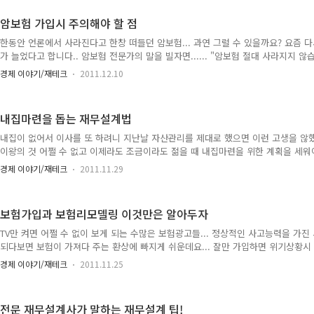
목적자금으로 종자돈 1억 만들기 위한 팁 - http://naturis.tistory.com/520 
사 주소 현대증권 - http://www.youfir..
암보험 가입시 주의해야 할 점
한동안 언론에서 사라진다고 한창 떠들던 암보험... 과연 그럴 수 있을까요? 요즘 
가 늘었다고 합니다.. 암보험 전문가의 말을 빌자면...... "암보험 절대 사라지지 않습니
높아져... 보험사에서는 어떤 식으로든 수익성을 유지할 필요가 있습니다.. 따라서.
경제 이야기/재테크
2011.12.10
방식으로 암보험 상품을 판매하려 할 것입니다... 현대해상, 동양생명, AIA생명 등
던 보험사들은 다시 판매를 재개하는 곳이 늘고 있습니다... 왜냐구요? 암보험을 
험 판매 수익을 많이 올렸거든요... 그런데, 암보험 가입을 하려면 최소한 이 정도는 
내집마련을 돕는 재무설계법
갱신형 상품이 갱신형 상품보..
내집이 없어서 이사를 또 하려니 지난날 자산관리를 제대로 했으면 이런 고생을 않했
이왕의 것 어쩔 수 없고 이제라도 조금이라도 젊을 때 내집마련을 위한 계획을 세워
수 없습니다.. 내집마련을 위한 계획은 어떻게 해야할까요? 내집마련 - 계획적인 전
경제 이야기/재테크
2011.11.29
마련은 어렵더라도 미래의 내집을 위한 목돈 모을 계획이 필요합니다.. 그 대표적이
입니다... 내집마련을 위한 몇가지 전략을 살펴보면.... 1. 저축기간과 목표금액을
이 설정되어야 월 저축액도 결정할 수 있는 것입니다... 그리고, 계획대로 저축이 
보험가입과 보험리모델링 이것만은 알아두자
축액을 조금씩 조정해가야 합니다... 이때 ..
TV만 켜면 어쩔 수 없이 보게 되는 수많은 보험광고들... 정상적인 사고능력을 가
되다보면 보험이 가져다 주는 환상에 빠지게 쉬운데요... 잘만 가입하면 위기상황시 
서... 특정 목적의 자금을 마련하거나... 세금 절약을 위한 세테크로도... 재산의 
경제 이야기/재테크
2011.11.25
법 등 여러가지로 활용 될 수 있는 것이 보험의 매력입니다... 그러나, 무턱대고 가입
지고 있던 보험이든 새롭게 가입할 보험이든 꼼꼼하게 따져보아야 할 필요가 있습니다
이의 수단, 재테크의 수단으로 인식되는 요즘에는 보험의 군쌀빼기 보험 리모델링
전문 재무설계사가 말하는 재무설계 팁!
다... 보험가입 그리고 보험 리모델링시 알아두..