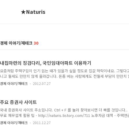
★Naturis
경제 이야기/재테크
30
내집마련의 징검다리, 국민임대아파트 이용하기
요즘처럼 주택구입이 인기 없는 때가 있을가 싶을 정도로 집값 하락이네요. 그렇다
니고 월세도 만만치 않게 올라갑니다. 돈좀 버는 사람에게도 전월세 부담이 만만치
는 더 말할 것도 없습니다. 월세가 심히 부담스러운 비정규직 알바에게는 주거문제는
경제 이야기/재테크
2012.07.27
니다. 그런데 의외로 쉬운 곳에 해결책이 있는데 이 포스팅의 타이틀인 "국민임대아
장기전세도 있긴 하지만 어짜피 그마저도 못들어가는 사람 수도 없이 많습니다. 상
세마저도 저렴하게 주거문제를 해결할 수 있는 방법이 "국민임대아파트" 입니다. 원
주요 증권사 사이트
택을 시행기관에서 매입해서 분양하기도 하지만 어디까지나 주는 국민..
국내 증권회사 사이트 주소입니다. Ctrl + F 를 눌러 찾아보시면 더 빠를 것입니다
무료 재무설계 활용 팁 - http://naturis.tistory.com/711 노후자금 대책 - 주
즉시연금 - http://naturis.tistory.com/738 금융투자를 위해서 재무설계는 필수! 
경제 이야기/재테크
2011.12.27
http://naturis.tistory.com/687 직장인을 위한 노후대비 & 은퇴설계 활용법 - http:/