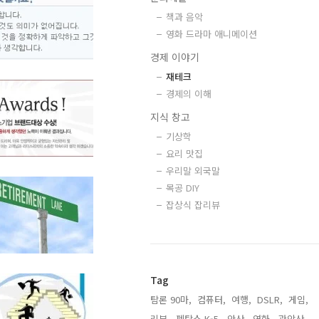
책과 음악
영화 드라마 애니메이션
경제 이야기
재테크
경제의 이해
지식 창고
기상학
요리 맛집
우리말 외국말
목공 DIY
잡상식 잡리뷰
Tag
탐론 90마,
컴퓨터,
여행,
DSLR,
게임,
리뷰,
펜탁스 K-5,
안산,
영화,
관악산,