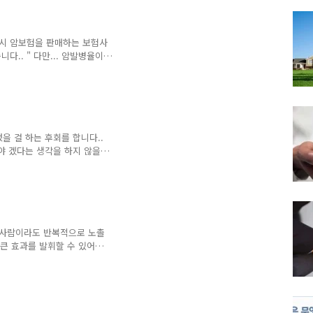
: 나의 재무등급 확인하기 국내 증권
다시 암보험을 판매하는 보험사
다.. " 다만... 암발병율이
. 이전보다는 보험료를 높이는
 실제로 암보험 판매를 중단했
중단하지 않았던 보험사들이 보
알아두어야 하는데요.. 1. 비
을 걸 하는 후회를 합니다..
야 겠다는 생각을 하지 않을
략이 필요하다 지금 당장 주택
고 안정적인 방법은 물론 저축
 설정한다.. 저축기간과 목표금액
힘들다면 기간을 늘리던가 월 저
진 사람이라도 반복적으로 노촐
큰 효과를 발휘할 수 있어
효율적인 상속과 증여를 위한 방
할 것이 아니라... 기존에 가
.. 특히 보험이 새로운 돈벌
이 더욱 중요하겠다고 하겠습니