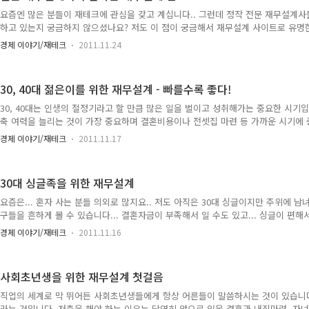
요즘엔 많은 분들이 재테크에 관심을 갖고 계십니다.. 그런데 정작 전문 재무설계
하고 있는지 궁금하지 않으셨나요? 저도 이 점이 궁금해서 재무설계 사이트로 유명
설계사들의 인터뷰를 읽어보았습니다.. 그 중에서 가장 궁금했던 점, "재무설계에서
경제 이야기/재테크
2011.11.24
지"와 "일반이 재무설계에 대해 착각하는 것"에 대한 질문에 대한 답변만을 따로 소
는 재무설계는 이것~! 1. 정승훈 재무설계사가 말하는 재무설계란.. 인터뷰 전체보기
는 재무설계란... 인터뷰 전체보기 3. 최재용 재무설계사가 말하는 재무설계란... 
30, 40대 젊은이를 위한 재무설계 - 빠를수록 좋다!
태 확인하기 혹시 자신이 재테크 방향을 제대로 가고 있..
30, 40대는 인생의 절정기라고 할 만큼 많은 일을 벌이고 성취해가는 중요한 시기입
축 여력을 늘리는 것이 가장 중요하며 결혼비용이나 전셋집 마련 등 가까운 시기에
만큼 저축을 통해 목돈을 마련해 나가야 합니다.. 특히 결혼이나 전세자금 등은 필
경제 이야기/재테크
2011.11.17
나, 투자손실이 생길 경우 인생 전반에 큰 영향을 미치게 되므로 가능한 수익률보다
요가 있습니다... 이러한 점을 감안하여 이 시기에는 투자자산을 배분할 때 원금보존
품을 선택할 때도 높은 위험과 기대수익보다는 낮은 위험과 안정적인 수익을 기대할
30대 싱글족을 위한 재무설계
니다.. 최근처럼 미분양 아파트가 넘쳐나는 상황이 계속된..
요즘은... 혼자 사는 분들 의외로 많지요.. 저도 아직은 30대 싱글이지만 주위에 남
구들을 흔하게 볼 수 있습니다... 결혼자금이 부족해서 일 수도 있고... 싱글이 편해서
가지이겠지만... 진정한 싱글족은 경제력에 자신이 있어서 혼자서 여유롭게 사는 삶
경제 이야기/재테크
2011.11.16
겠지요... 대표적으로 소위 골드미스가 있겠습니다.... 말 그대로 금값인 그녀들... 
담도 크다... 그러나, 혼자 살아야 한다는 것은... 노후에는 의지할 배우자나 자녀가 
서... 골드미스를 포함한 싱글족은 현재의 삶을 즐기는 것 못지않게 노후에 대한 준
사회초년생을 위한 재무설계 첫걸음
만... 자신히 원하..
직업의 세계로 막 뛰어든 사회초년생들에게 항상 어른들이 말씀하시는 것이 있습니다
라는 것입니다. 저축을 해야 하는 이유는 당연히 앞으로 있을 결혼과 내집마련, 자