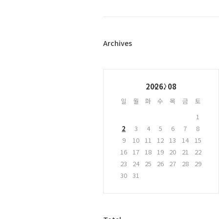
북
트
위
터
플
Archives
러
그
인
Calendar
2026. 08
일
월
화
수
목
금
토
1
2
3
4
5
6
7
8
9
10
11
12
13
14
15
16
17
18
19
20
21
22
23
24
25
26
27
28
29
30
31