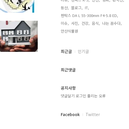
등산,
블로그,
IT,
펜탁스 DA L 55-300mm F4-5.8 ED,
이슈,
사진,
건강,
음식,
나는 꼼수다,
안산식물원,
최
최근글
인기글
근
글
과
최근댓글
인
기
글
공지사항
댓글달기 로그인 풀리는 오류
페
Facebook
Twitter
이
스