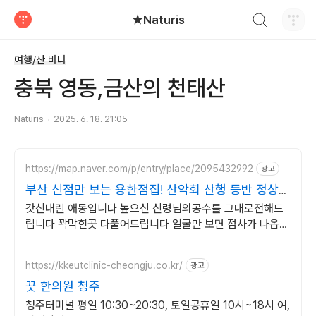
검색하기
★Naturis
티스토리
여행/산 바다
충북 영동,금산의 천태산
Naturis
2025. 6. 18. 21:05
https://map.naver.com/p/entry/place/2095432992
광고
부산 신점만 보는 용한점집! 산악회 산행 등반 정상등
정
갓신내린 애동입니다 높으신 신령님의공수를 그대로전해드
립니다 꽉막힌곳 다풀어드립니다 얼굴만 보면 점사가 나옵니
다 향만 켜주세요 신의 말씀을 그대로 전해 드리겠습니다
https://kkeutclinic-cheongju.co.kr/
광고
끗 한의원 청주
청주터미널 평일 10:30~20:30, 토일공휴일 10시~18시 여,