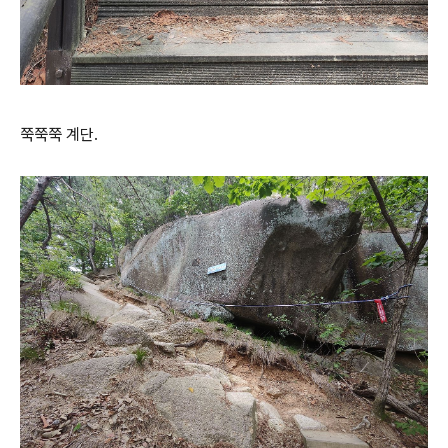
쭉쭉쭉 계단.