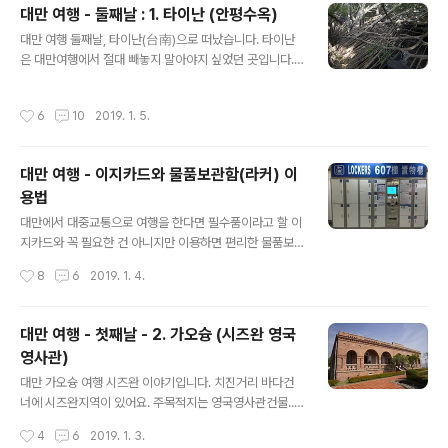
질란디아요새 가는길에 무슨 기념수 같은 나무옆 오른쪽에
대만 여행 - 둘째날 : 1. 타이난 (안평수옥)
서있는 것이 정성공 동상. 질란디아요새가 정성공과 관계
글 내용
대만 여행 둘째날, 타이난(台南)으로 떠났습니다. 타이난
되어 있기도 합니다. 망한 나라 명의 장수 정성공이 반청복
은 대만여행에서 절대 빼놓지 말아야지 싶었던 곳입니다.
명의 기치로 명에 저항하다 대만에 옮겨가고(마치 대만 국
그곳(타이난 안핑(安平)구에는 정성공 관련 유적이 많이
민당의 장개석처럼), 당시 대만을 점령하고 있던 네덜란드
있기 때문이죠. 정성공에 대해 아는 걸 간단히 설명하면, 명
와 전쟁을 벌인 곳이 질란디아요새(안평고보)입니다. 166
작성시간
6
10
2019. 1. 5.
청교체기에 반청복명을 외치며 청에 항거하다 대만으로 건
1년 4월 30일부터 9달동안 2,000명의 네덜란드군이 방
너가 정착한 인물입니다. 정성공이 대만에 건너간 후에 몇
어하던 질란디아 요새를 정성공의 25..
세대까지는 청에 굴복하지 않고 항거했죠. 또한 정성공은
대만 여행 - 이지카드와 물품보관함(라커) 이
네덜란드 등 서양세력을 대만에서 몰아내기도 했죠. 고속
용법
열차로 타이난 가는 길은 남쪽으로 갈수록 농촌풍경으로
글 내용
확연히 맘이 편안해집니다. 날이 따뜻하니 우리 농촌과는
대만에서 대중교통으로 여행을 한다면 필수품이라고 할 이
다르게 논밭에 뭔가를 계속 키우고 있죠. 사진 속에 보이는
지카드와 꼭 필요한 건 아니지만 이용하면 편리한 물품보
곡식은 뭔지 모르겠으나 한국이라면 논이 있어야 할 만한
관함(라커)에 대해 얘기해 보겠습니다. 이지카드 사용하기
작성시간
8
6
2019. 1. 4.
곳에 흔하게 재배되고 있더군요.. 벼보다는 크..
이지카드는 대만 전역에서 이용가능한 교통카드 같은 겁니
다. 가격은 100원대만달러인데 카드값만 100원이고 그
이상부터 충전하는 겁니다. 100원짜리 이지카드 구입하면
대만 여행 - 첫째날 - 2. 가오슝 (시즈완 영국
충전액은 0원이라는 얘기죠. 구입은 편의점에서 충전은 편
영사관)
의점이나 대중교통 터미널에서 가능합니다. 사용할 수 있
글 내용
는 곳이 꽤 많아요. 1. 대중교통 (지하철, 버스) : 지방 대중
대만 가오슝 여행 시즈완 이야기입니다. 치진거리 바다건
교통도 이용가능해요.. 공항철도도 이용가능하구요. 2. 택
너에 시즈완지역이 있어요. 주목적지는 영국영사관건물..
시 : 이건 이용을 안 해봤는데 이용가능하다고 합니다. 그런
시즈완 구샨페리에서 바로 보이는 다리를 건너 큰길따라
작성시간
4
6
2019. 1. 3.
데 이용할 일이 없는게 보통 대만에 여행가면 한국에 돌아
남쪽 바다쪽으로 쭉 가다보면 영국영사관 아랫건물이 나옵