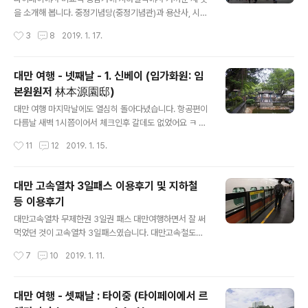
고 표기를 했네요. 보호구 대신에 보유구(~留~)로 표기를
을 소개해 봅니다. 중정기념당(중정기념관)과 용산사, 시먼
했구요. 단수이강은 타이페이와 신베이를 흐르는 강입니
지구입니다. 중정기념당(중정기념관) 타이완 타이페이에는
작성시간
3
8
2019. 1. 17.
다. 서울의 한강같은 느낌.. 이라지만 한강보단 스케일이 훨
여러 기념관, 박물관이 있는데 다 가보질 못하고 몇 군데를
씬 작아요. 한강에 비하면 그냥 지방..
선택해야 해서 다녀온 곳입니다. 특히 국보가 많다는 국립
고궁박물관은 제껴야 했어요. 박물관은 나중에 여유있을
대만 여행 - 넷째날 - 1. 신베이 (임가화원: 임
때 천천히 봐야겠다는 생각을 갖고 있어서 더더욱요. 그래
본원원저 林本源園邸)
도 좀 거대한 건 봐야겠다는 생각이 들어 이동이 편리한 중
글 내용
정기념당(中正紀念堂)에 다녀왔습니다. 중정기념당역 5
대만 여행 마지막날에도 열심히 돌아다녔습니다. 항공편이
번출구로 나오면 바로 거대한 건물들이 눈에 들어옵니다.
다름날 새벽 1시쯤이어서 체크인후 갈데도 없었어요 ㅋ 무
가까운 건물이 국가희극원(國家戲劇院) 입니다. 국가극
거운 짐은 지하철역 물품보관함에 넣어두고 가볍게 다녔
작성시간
11
12
2019. 1. 15.
장이죠. 뒤쪽에 있는 건 국가음악청(國家音樂廳). 장개석
죠. (참고 : 대만에서 이지카드 및 물품보관함 이용하기) 여
(蔣介石:장제스)은 자이고 중정은 장개석의 본명이죠..
행이 좀 여유있어야 하는데 이번 여행은 좀 바빴어요. 다음
에 여행가면 경치좋은 숙소에서 창밖 경치보면서 푹 쉬고
대만 고속열차 3일패스 이용후기 및 지하철
그려려구요 ㅋ 오늘 소개할 곳은 신베이시(新北)에 있는
등 이용후기
임본원원저(林本源園邸)입니다. (원저는 화원과 저택을
글 내용
의미. 정확히는 화원이 의미가 크고 그곳만 개방되어 있으
대만고속열차 무제한권 3일권 패스 대만여행하면서 잘 써
니까 그냥 임가화원이라고 부릅니다) 신베이시는 타이페이
먹었던 것이 고속열차 3일패스였습니다. 대만고속철도에
시를 둘러싸고 있는 시이며 뉴 타이페이라는 의미인 것 같
서 무제한 이용패스로 나온거죠. 패스는 3일 연속권, 5일
작성시간
7
10
2019. 1. 11.
더군요. 한자도 타이페이가 台北, 신베이가 新北. 타이페
연속권, 비연속 3일권이 있습니다. 저는 3박 4일 체류했으
이 외곽인 단수이구와 이곳 임가화원이 있는 반차..
므로 3일 연속권을 국내에서 미리 구입해 갔구요. (국내에
서 구매후 가져간 프린터를 대만에서 교환하는 방식) 가격
대만 여행 - 셋째날 : 타이중 (타이페이에서 르
은 3일권 패스권이 대만고속철도노선에서 가장 긴 노선을