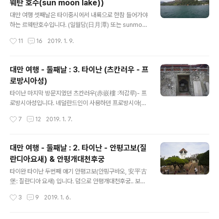
웨탄 호수(sun moon lake))
1번 왕복한 것과 비슷하다고 보시면 됩니다. (대략 7만원
글 내용
후반대인데 외국인할인과 국내여행사 할인을 하면 7만원
대만 여행 셋째날은 타이중시에서 내륙으로 한참 들어가야
이 나오더군요) 대만 타이페이 고속열차역에서 국내에서
하는 르웨탄호수입니다. (일월담(日月潭) 또는 sunmoo
가져간 바우쳐랑 교체한 3일패스권. 교환받은 3일패스권
n lake)) 원래는 둘째날에 가려던 것을 셋째날로 스케줄 변
작성시간
11
16
2019. 1. 9.
에는 고객정보(여권번호 포함)와 이용기간이 표시되 있구
경했는데 둘째날 타이페이 숙소에서 조금 늦게 나섰기 때
요 다음장엔 왼쪽엔 처음 배정된 좌석번호가 표기됩..
문입니다. 타이중에서 르웨탄호수로 들어가는 시간도 걸리
거니와 타이중으로 다시 돌아오는 버스가 늦은 오후에 마
대만 여행 - 둘째날 : 3. 타이난 (츠칸러우 - 프
지막이라 시간에 쫓길 가능성이 있었거든요. 아무튼.. 타이
로방시아성)
중에는 고속열차 3일패스권으로 이동했습니다. 타이중 고
글 내용
속열차역 플랫폼에서... (전날 촬영한 겁니다. 전날 아무래
타이난 마지막 방문지였던 츠칸러우(赤嵌樓 :적감루)- 프
도 르웨탄 가기에는 너무 늦은 시각인 것 같아서 타이중에
로방시아성입니다. 네덜란드인이 사용하던 프로방시아(pr
서 내려서 다시 타이난으로 이동한 겁니다. 이럴때 고속열
ovintia) 성 위에 청에서 누각들(적감루: 문창각과 해신묘)
작성시간
7
12
2019. 1. 7.
차 3일패스권이 유리하더라구요. ) 타이중 가는 버스표는
을 올린 겁니다. 실제로 프로방시아 성 흔적이 누각 밑에 있
고속열차역 5번출구앞 데스크에서 구입하면..
습니다. 네덜란드 총독부는 이전 포스팅에서 보았던 질란
디아성과 프로방시아성이 쌍을 이뤄 관리했습니다. 안핑구
대만 여행 - 둘째날 : 2. 타이난 - 안평고보(질
의 질란디아성은 통치의 중추로, 프로방시아성은 행정과
란디아요새) & 안평개대천후궁
상업의 중심으로서. 츠칸러우 입구. 츠칸러우(적감루) 요금
글 내용
은 50대만달러. 츠칸러우로 들어서면 한쪽에서 공사중이
타이완 타이난 두번째 얘기 안평고보(안핑구바오, 安平古
더군요. 특이한 나무.. 그 앞에 비석이 하나 서있더군요. 비
堡: 질란디아 요새) 입니다. 덤으로 안평개대천후궁.. 보통
석마다 맨 위에 전서체로 어제(御製)라고 써 있어요. 건륭
안평수옥을 구경하고나서 안평고보쪽으로 구경갑니다. 안
작성시간
3
9
2019. 1. 6.
제 자신이 세웠다고 뽑내는 거죠. 어제평정대만고성열하문
평고보 가는 길에 동네 조그만 정자. 勵志亭(여지정)이란
묘비. 적감루 남쪽 9개의 "청건륭한..
이름이네요. 내용은 아마도 배움에 힘쓰라는 얘기 같어요..