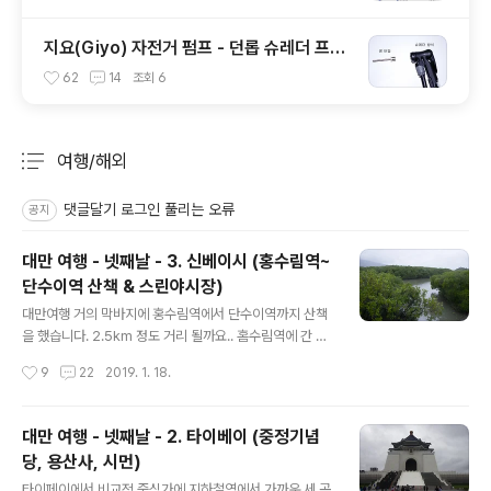
지요(Giyo) 자전거 펌프 - 던롭 슈레더 프레
스타 방식 연결하기
62
14
조회
6
여행/해외
분류 전체보기
주요 글 목록
댓글달기 로그인 풀리는 오류
공지
대만 여행 - 넷째날 - 3. 신베이시 (홍수림역~
단수이역 산책 & 스린야시장)
글 내용
대만여행 거의 막바지에 홍수림역에서 단수이역까지 산책
을 했습니다. 2.5km 정도 거리 될까요.. 홈수림역에 간 이
유는 그 곳에 단수이강 홍수림보호구(淡水紅樹林保護
작성시간
9
22
2019. 1. 18.
區)가 있기 때문입니다. 그런데 아침부터 날이 흐리고 보슬
비가 내렸다 그쳤다 하더군요.. 홍수림역으로 가기 위해 숙
소에서 유안산(圓山)역에 도착. 근처 동네가 외국인들이
대만 여행 - 넷째날 - 2. 타이베이 (중정기념
많이 찾는 곳과는 거리가 멀어요. 홍수림역 2번출구쪽... 홍
당, 용산사, 시먼)
수림보호구로 통합니다. 단수이강 홍수림 자연보호구... 지
글 내용
도상에는 단수이 강(江)이라고 되있는데 여기는 하(河)라
타이페이에서 비교적 중심가에 지하철역에서 가까운 세 곳