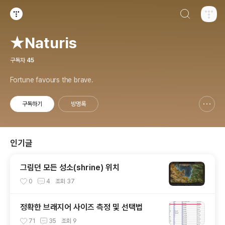
검색하기
티스토리
★Naturis
구독자
45
Fortune favours the brave.
구독하기
방명록
신고하기 레이어
열기
인기글
그림던 모든 성소(shrine) 위치
0
4
조회
37
정확한 브래지어 사이즈 측정 및 선택법
71
35
조회
9