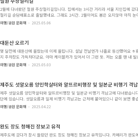
철원 주상절리길
감사합니다.
2월에 다녀왔던 철원 주상절리길입니다. 집에서는 3시간 거리라 서울 지인집에 갔
절리길 순담매표소로 출발했네요. 그래도 2시간. 2월이어도 봄은 오지않아 아직 눈
탄간 양쪽으로 멋진 절경이 펄쳐집니다. 바닥이 뻥 뚫린 철다리를 실컷 걸어야 합니
여행/공원 문화재
2025.05.06
숙해져요. 반환점 쯤 되는 드르니매표소앞 다리입니다. 너무(?) 안전하게 주변경치
담매표소로 돌아가는 길. 차가 거기있으니 돌아가야 합니다. 순담매표소에서 드르
을 넉넉하게 1시간반이면 돌아보고 있을 겁니다. 저는 운동겸 빠른 걸음으로 돌아다
대둔산 오르기
봤던 것 같습니다. 한번은 가보면 좋은 곳, 그러나 먼 길이라..
몇 달전에 대둔산에 올랐는데 이제 올립니다. 설날 전날엔가 나홀로 등산했어요 ㅎ
지 주차장도 가득차더군요. 아마 케이블카가 있어서 더 그런 듯. 저는 오를 땐 내 발
용했습니다. 등산 시작하자마자 가파른 산행이 시작됬습니다. 그래도 긴 코스는 아니
여행/공원 문화재
2025.05.03
그리 힘들지는 않았습니다. 케이블카 종착지가 다가옵니다. 건물 아래가 케이블카 
이어집니다. 이곳이죠. 사람들이 많이 사진찍고 방송에도 자주 나오는 곳. 하나도 
불편한 정도.. 좀 더 길었으면 좋았을 걸 싶었습니다. 제 기준으론 너무 짧았어요. 
제주도 섯알오름 양민학살터와 알뜨르비행장 및 일본군 비행기 격
상에 개척탑이 서있네요. 무슨 의미인지.... 뭔..
제주 섯알오름 양민학살터와 알뜨르비행장 및 일본군 비행기 격납고에 다녀왔습니다
단에 있습니다. 섯알오름과 일제 비행기 격납고는 근처에 붙어있으니 같이 보면 좋습
로 보기가 힘들거예요. 열심히 달려 4.3유적지섯알오름학살터주차장에 도착. 평일
여행/공원 문화재
2025.04.22
한대는 캠핑카가 주차되어 있더군요. 저만치 하얀 화장실도 있습니다. 비가 살짝 먼
고 돌아다녔습니다. 시골 먼지길이라 정말 먼지잼이 맞았습니다. 주차장 옆 길로 쭉
다. 그 옆이 4.3사건의 양민학살터입니다. 희생자 추모비 뒤가 양민학살터. 양민학
완도 장도 청해진 장보고 유적
시대나 선사시대 유물이 나올만한 곳에서 볼 수 있는데 양민..
제주도에 갔다가 잠시 들렀던 완도 장도 청해진 장보고 유적입니다. 카페리가 완도