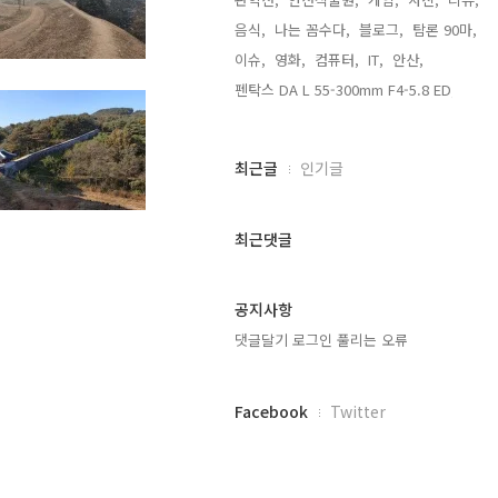
음식,
나는 꼼수다,
블로그,
탐론 90마,
이슈,
영화,
컴퓨터,
IT,
안산,
펜탁스 DA L 55-300mm F4-5.8 ED,
최
최근글
인기글
근
글
과
최근댓글
인
기
글
공지사항
댓글달기 로그인 풀리는 오류
페
Facebook
Twitter
이
스
북