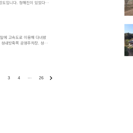
 장도입니다. 청해진이 있었다
요. 장도 잎구에서 대충 주차
차 할 수는 있어요. 물빠진 장
리... 음... 잘 안 보입니
 박아놓은 게 남아있던 거죠.
주말에 고속도로 이용해 다녀왔
 성내방죽쪽 공영주차장. 성당
했습니다. 힘들게 왔는데 본격
있었습니다. 주변 경치도 좋았
여행을 위해 가본적 있는데 한
에 먹자골목이 넓게 형성되 있
3
4
···
26