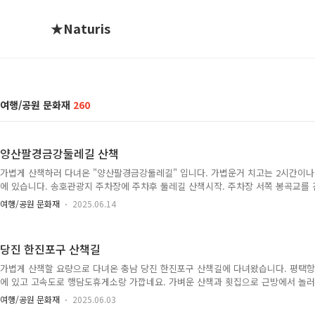
★Naturis
여행/공원 문화재
260
양산팔경금강둘레길 산책
가볍게 산책하러 다녀온 "양산팔경금강둘레길" 입니다. 가볍운거 치고는 2시간이나
에 있습니다. 송호관광지 주차장에 주차후 둘레길 산책시작. 주차장 서쪽 봉곡교를
너 우측의 산을 걷는게 주 산책코스입니다. 야산에서 산책시작. 중간에 다리도 있는데
여행/공원 문화재
2025.06.14
걸었습니다. 계단이 좀 있는데 그냥 야산의 계단수준이라 부담은 없습니다. 금강 
주차장으로 돌아갑니다. 다시 다리건너 주차장 가는 길 도로포장 중인듯 합니다. 산
뽑혀 민머리를 만들어 놨네요. 대충 한바퀴 돌았더니 넉넉잡고 한시간 20분 9천보 
당진 한진포구 산책길
별로고 그나마 야산쪽 산책길은 괜찮은데 굳이 여기까지 ..
가볍게 산책할 요량으로 다녀온 충남 당진 한진포구 산책길에 다녀왔습니다. 평택
에 있고 고속도로 행담도휴게소랑 가깝네요. 가벼운 산책과 횟집으로 근방에서 놀
주차장. 평일인데도 주차장이 제법 차있네요. 데크 산책길. 8백여미터 이어져 있습니
여행/공원 문화재
2025.06.03
이 많습니다. 거대한 사일로와 배들이 드나드네요. 얼마 걷지 않았는데 데크길이 