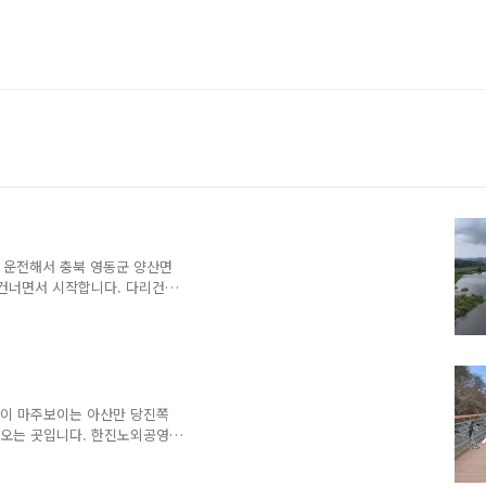
 운전해서 충북 영동군 양산면
 건너면서 시작합니다. 다리건
 그냥 패스. 야산 산책길 쭉
한줄기야산쪽 끝나고 다리건너
책하던 야산방향. 나무가 많이
정도 걸렸습니다. 주차장 쪽은
항이 마주보이는 아산만 당진쪽
러오는 곳입니다. 한진노외공영
다. 바다건너 평택항. 큰 배들
끝남. 안섬휴양공원이란 곳인데