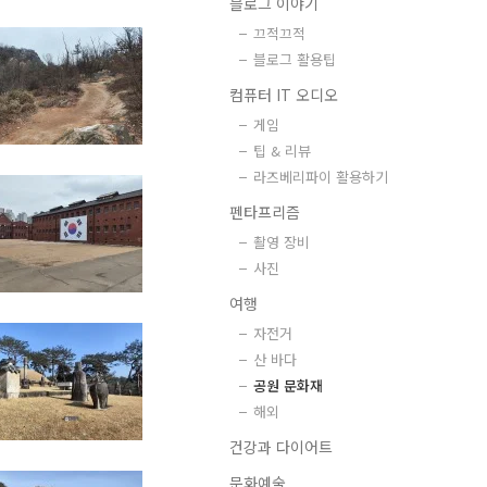
블로그 이야기
끄적끄적
블로그 활용팁
컴퓨터 IT 오디오
게임
팁 & 리뷰
라즈베리파이 활용하기
펜타프리즘
촬영 장비
사진
여행
자전거
산 바다
공원 문화재
해외
건강과 다이어트
문화예술