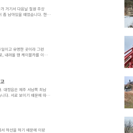
다가 거기서 다음날 철원 주상
이 좀 남아있을 때였습니다. 한
다. 갈때는 겁나도 올때는 익
를 못보게 해놓았더라구요 ㅎ순
니매표소까지 이어지는 잔도길
녀서 1시간 남짓 시간에 둘러
휴일이고 유명한 곳이라 그런
로, 내려올 땐 케이블카를 이
고 한동안 산행을 좀 한 터라
타는 곳. 유명한 구름다리들이
안 무서웠고 길이 지체되어 좀
구름다리 지나 정상가는 길. 정
납고
. 대정읍은 제주 서남쪽 최남
니다. 서로 보이기 때문에 따
인데 주차장에 딱 두대 그나마
지잼처럼 내려서 잠씩 우산 쓰
 뻗은 길로 섯알오름이 보입니
살터입니다. 이런 구덩이는 삼국
에서 하선을 하기 때문에 이왕