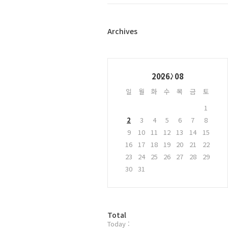
트
위
터
플
Archives
러
그
인
Calendar
2026. 08
일
월
화
수
목
금
토
1
2
3
4
5
6
7
8
9
10
11
12
13
14
15
16
17
18
19
20
21
22
23
24
25
26
27
28
29
30
31
방
Total
Today :
문