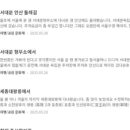
공사중이고 근처 공장도 있어서 산책할 만한 곳은 아닌듯합니다. 주차장으로 돌아가
보이는데 이리저리 그어진 줄들은 퇴적층이 없어지고 매쳐져 자리잡은 것일까요. 
서대문 안산 둘레길
갈만한 곳도 아니고 멀리서 찾아올 만한 곳도 아니고 그냥 멀지 않..
올초에 서울에 온 겸 서대문형무소에 다녀온 겸 안산에도 올라봤습니다. 서대문독
산에 갔습니다. 주차요금이 좀 무섭긴 합니다만 그래도 오랜만에 서울구경 해야지.
올라가다보면 안산자락길 들어가는 입구가 보입니다. 안산자락길. 우선 안산 정상에
여행/공원 문화재
2025.05.30
돌다보니 안산정상(봉수대) 가는 길이 보입니다. 정상 가는 길에는 내가 좋아하는 흙
않은 눈이 보입니다. 2월이었어요 ㅎ이런 흙길 좋아합니다. 저 멀리 보이는 산은 아마
는데 시간도 없고 갑자기 눈발이 휘날리고.. 포기하고 다음 기회로.. 저 높은데가 정상
서대문 형무소에서
고 싶다 ㅎㅎ 인왕산. 정상 가는 계단. 안산에는..
한번쯤은 가봐야 된다고 생각했지만 서울 살 땐 못가보고 탈서울하니 드디어 서대문
울에서 힘들게(?) 운전해 서대문 독립문 주차장에 주차후 안산으로 하이킹 갔다온후
커다란 태극기와 함께 여러 형무소 건물들에 유물들이 전시되어 있습니다. 대부분
여행/공원 문화재
2025.05.26
된 독립운동가들 관련된 것. 왼쪽에 애자는 전봇대에 붙어 있는 물건이죠. 용수. 
요. 아마 국사 교과서에서 이거 기억하시는 분들 있을지도. 저는 105인사건때 독
기억납니다만. 교수형 시설. 벽관 고문. 서서 형벌 받던 시설. 안에 들어가 봤는데 좁
세종대왕릉에서
고통스러웠겠죠. 올 초에 다녀왔던지라 아직 눈이 남아있..
올 봄 아니 겨울의 마지막 세종대왕릉에 다녀왔습니다. 좀 많이 늦었네요 ㅎ정확히
종과 소헌왕후의 영릉 (英陵 ))과 효종릉( 효종과 인선왕후(仁宣王后)의 영릉(寧陵) 
가 다름.말할 필요도 없이 우리 역사 최고의 임금인 세종대왕릉에 한번 다녀오고 
여행/공원 문화재
2025.05.23
다보면 두 길로 갈라지는데 왼쪽으로 쭉 가면 세종대왕릉, 오른쪽은 효종릉입니다. 
)입니다. 조선왕릉을 가본 분들은 아시겠지만 기본 구조는 거의 같습니다. 효종과 
陵). 세종대왕릉에서 한참 걸어야되요. 그늘진 곳에 녹지 않은 눈이 보이네요. 얼