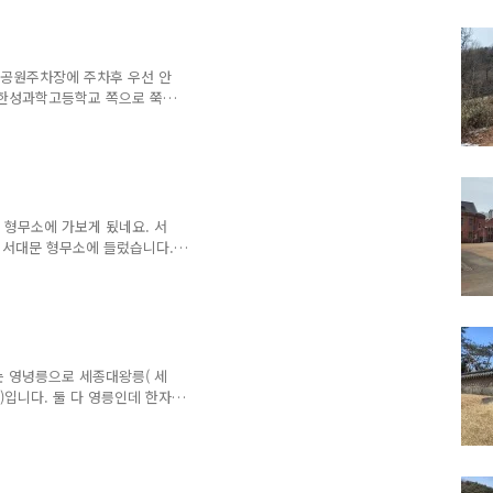
는 길. 특이한 해변 바위들이
가볍게 산책했는데 딱히 두번
립공원주차장에 주차후 우선 안
 한성과학고등학교 쪽으로 쭉
 올라야 합니다. 안산자락길
길이... 아직 겨울이라 녹지
 인왕산... 거기도 가고 싶었
인듯. 아, 건너편 산이 더 가
 형무소에 가보게 됬네요. 서
 서대문 형무소에 들렀습니다.
은 일제시대 독립운동으로 투옥
수감자 이송시 사용했다고 하네
립운동가들이 쓰고 가던 사진이
긴 합니다. 다리 힘 빠지면
는 영녕릉으로 세종대왕릉( 세
)입니다. 둘 다 영릉인데 한자
싶었습니다. 주차장에서 들어가
세종과 소헌왕후의 영릉 (英陵
인선왕후(仁宣王后)의 영릉(寧
마전 세종대왕 탄신일이었네요.