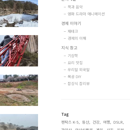
책과 음악
영화 드라마 애니메이션
경제 이야기
재테크
경제의 이해
지식 창고
기상학
요리 맛집
우리말 외국말
목공 DIY
잡상식 잡리뷰
Tag
펜탁스 K-5,
등산,
건강,
여행,
DSLR,
관악산,
안산식물원,
게임,
사진,
리뷰,