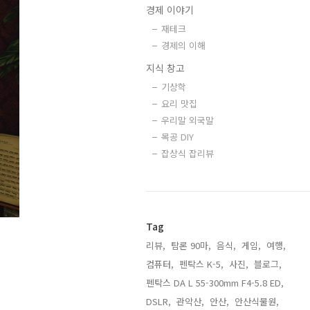
경제 이야기
재테크
경제의 이해
지식 창고
기상학
요리 맛집
우리말 외국말
목공 DIY
잡상식 잡리뷰
Tag
리뷰,
탐론 90마,
음식,
게임,
여행,
컴퓨터,
펜탁스 K-5,
사진,
블로그,
펜탁스 DA L 55-300mm F4-5.8 ED,
DSLR,
관악산,
안산,
안산식물원,