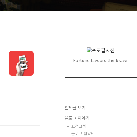
Fortune favours the brave.
전체글 보기
블로그 이야기
끄적끄적
블로그 활용팁