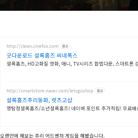
http://clean.cinefox.com
광고
굿다운로드 셜록홈즈 씨네폭스
셜록홈즈, HD고화질 영화, 애니, TV시리즈 합법다운, 스마트폰 
http://smartstore.naver.com/letsgoshop
광고
셜록홈즈추리동화, 렛츠고샵
명탐정셜록홈즈/소년셜록홈즈! 네이버 포인트 추가적립! 무료배
오랜만에 해보는 추리 어드벤처 게임을 해봤습니다.