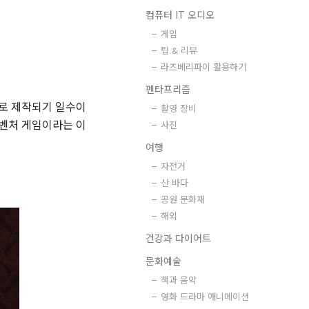
컴퓨터 IT 오디오
게임
팁 & 리뷰
라즈베리파이 활용하기
펜타프리즘
모로 제작되기 일수이
촬영 장비
드벤처 게임이라는 이
사진
여행
자전거
산 바다
공원 문화재
해외
건강과 다이어트
문화예술
책과 음악
영화 드라마 애니메이션