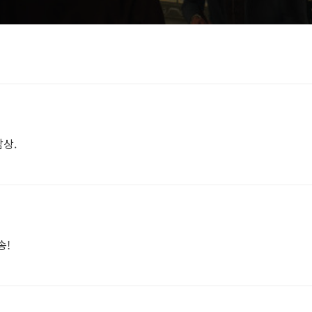
감상.
송!