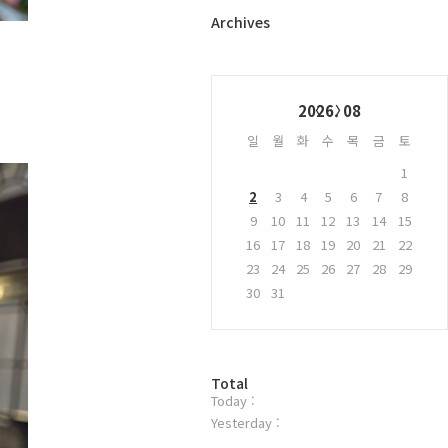
터
플
Archives
러
그
인
Calendar
2026. 08
일
월
화
수
목
금
토
1
2
3
4
5
6
7
8
9
10
11
12
13
14
15
16
17
18
19
20
21
22
23
24
25
26
27
28
29
30
31
방
Total
Today :
문
자
Yesterday :
수