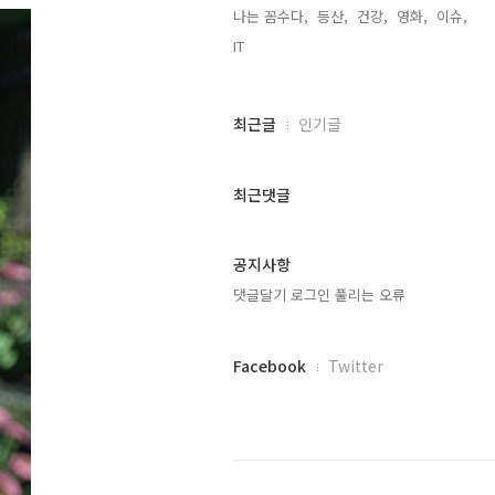
나는 꼼수다,
등산,
건강,
영화,
이슈,
IT,
최
최근글
인기글
근
글
과
최근댓글
인
기
글
공지사항
댓글달기 로그인 풀리는 오류
페
Facebook
Twitter
이
스
북
트
위