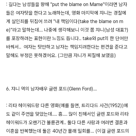
: 길다는 남성들을 향해 "put the blame on Mame"이라면 남자
들은 여자탓을 한다고 노래하는데, 영화 마지막에 쟈니는 경찰에
게 살인죄를 뒤집어 쓰려 "내 책임이다(take the blame on m
e)"라고 말하는데... 나중에 생각해보니 이것 쫌 쟈니(남성 대표?)
를 포장하려는 표현이란 느낌도 듭니다.. take와 put의 한 단어만
바꿔서.. 여자는 탓만하고 남자는 책임지려한다는 편견을 준다고
말해도 부정은 못하겠어요. (그만큼 쟈니가 찌질해 보였음)
6. 쟈니 역의 남자배우 글렌 포드(Glenn Ford)...
: 리타 헤이워드랑 다른 영화(예를 들면, 트리다드 사건(1952))에
도 같이 주연을 맞았는데.... 흠.... 많이 친해서인 글렌 포드와 리타
헤이워드가 오랜기간 불륜관계.. 둘다 다른 사람과 여러번 결혼과
이혼을 반복했는데 둘은 40년간 몰래 밀회를... (이걸 글렌 포드의