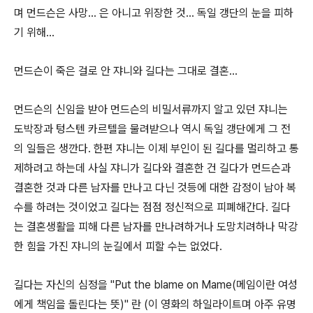
며 먼드슨은 사망... 은 아니고 위장한 것... 독일 갱단의 눈을 피하
기 위해...
먼드슨이 죽은 걸로 안 쟈니와 길다는 그대로 결혼...
먼드슨의 신임을 받아 먼드슨의 비밀서류까지 알고 있던 쟈니는
도박장과 텅스텐 카르텔을 물려받으나 역시 독일 갱단에게 그 전
의 일들은 생깐다. 한편 쟈니는 이제 부인이 된 길다를 멀리하고 통
제하려고 하는데 사실 쟈니가 길다와 결혼한 건 길다가 먼드슨과
결혼한 것과 다른 남자를 만나고 다닌 것등에 대한 감정이 남아 복
수를 하려는 것이었고 길다는 점점 정신적으로 피폐해간다. 길다
는 결혼생활을 피해 다른 남자를 만나려하거나 도망치려하나 막강
한 힘을 가진 쟈니의 눈길에서 피할 수는 없었다.
길다는 자신의 심정을 "Put the blame on Mame(메임이란 여성
에게 책임을 돌린다는 뜻)" 란 (이 영화의 하일라이트며 아주 유명