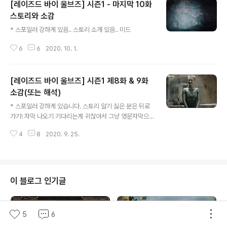
[레이즈드 바이 울브즈] 시즌1 - 마지막 10화
스토리와 소감
글 내용
* 스포일러 강하게 있음.. 스토리 소개 있음.. 미드
6
6
2020. 10. 1.
[레이즈드 바이 울브즈] 시즌1 제8화 & 9화
소감(또는 해석)
글 내용
* 스포일러 강하게 있습니다. 스토리 알기 싫은 분은 뒤로
가기! 자막 나오기 기다리는게 귀찮아서 그냥 영문자막으
로 8화를 막 봤는데 조금씩 스토리가 풀리기는 하나 분명
4
8
2020. 9. 25.
한 건 아직이네요. 마더는 추락한 방주(우주선)으로 가서
치료를 받으려하고. 케일럽(마커스)은 종교적으로 더 미쳐
가서 무신론자 친구인 켐피언을 도우려는 자신의 아들(?)
폴을 케피온에게서 멀리하려하고 아내와 아들이 뭔가 꾸미
려한다고 의심하고.. 심지어는 아내를 가두기까지.. 템페스
이 블로그 인기글
트를 시작으로 케일럽, 켐피언과 수(마커스의 아내) 그리고
아이들은 거주지를 도망쳐 마더를 찾아가고. 8화에서는 전
환점이 될만한 일이 일어나죠. 첫째 네크로맨서들은 미트
5
6
라교도들의 기술로 만든 것이 아니라 미트라교도들은 순전