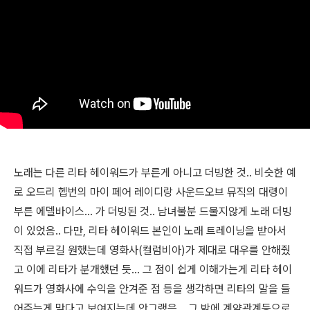
노래는 다른 리타 헤이워드가 부른게 아니고 더빙한 것.. 비슷한 예
로 오드리 헵번의 마이 페어 레이디랑 사운드오브 뮤직의 대령이
부른 에델바이스... 가 더빙된 것.. 남녀불분 드물지않게 노래 더빙
이 있었음.. 다만, 리타 헤이워드 본인이 노래 트레이닝을 받아서
직접 부르길 원했는데 영화사(컬럼비아)가 제대로 대우를 안해줬
고 이에 리타가 분개했던 듯... 그 점이 쉽게 이해가는게 리타 헤이
워드가 영화사에 수익을 안겨준 점 등을 생각하면 리타의 말을 들
어주는게 맞다고 보여지는데 안그랬음...
그 밖에 계약관계등으로