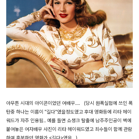
아무튼 시대의 아이콘이었던 여배우.... (당시 원폭실험에 쓰인 폭
탄중 하나는 이름이 "길다"였을정도였고 후대 영화등에 리타 헤이
워드가 자주 인용됨.. 예를 들면 쇼생크 탈출에 남주주인공이 벽에
붙여놓은 여자배우 사진이 리타 헤이워드였고 죄수들이 함께 관람
하며 흥분하던 영화가 <길다>였음.. )