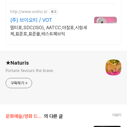
트가 될 수 있습니다.
http://www.votinc.kr
광고
(주) 브이오티 / VOT
멀티포,SDC(ISO), AATCC,마찰포,시험세
제,표준포,표준물,테스트페브릭
로그 정보
★Naturis
Fortune favours the brave.
구독하기
더보기
문화예술/영화 드라마 애니메이션
의 다른 글