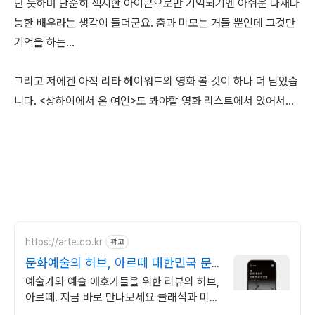
던 듯하며 단순히 섹시한 아이콘으로만 기억되기엔 아쉬운 다재다
능한 배우라는 생각이 들더군요. 춤과 미모는 거들 뿐인데 그것만
기억을 하는...
그리고 저에겐 아직 리타 헤이워드의 영화 볼 것이 하나 더 남았습
니다. <상하이에서 온 여인>도 봐야할 영화 리스트에서 있어서...
https://arte.co.kr
광고
문화예술의 허브, 아르떼 대한민국 문
화예술 플랫폼
예술가와 예술 애호가들을 위한 리뷰의 허브,
아르떼. 지금 바로 만나보세요 클래식과 미
술, 연극과 영화와 문학까지 누구나 칼럼니스