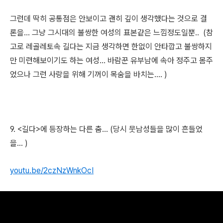
그런데 딱히
공통점은 안보이고 괜히 깊이 생각했다는 것으로 결
론을... 그냥
그시대의 불쌍한 여성의 표본같은 느낌정도일뿐..
(참
고로 레골레토속 길다는 지금 생각하면 한없이 안타깝고 불쌍하지
만 미련해보이기도 하는 여성... 바람꾼 유부남에 속아 정주고 몸주
었으나 그런 사랑을 위해 기꺼이 목숨을 바치는.... )
9. <길다>에 등장하는 다른 춤... (당시 뭇남성들을 많이 흔들었
을... )
youtu.be/2czNzWnkOcI