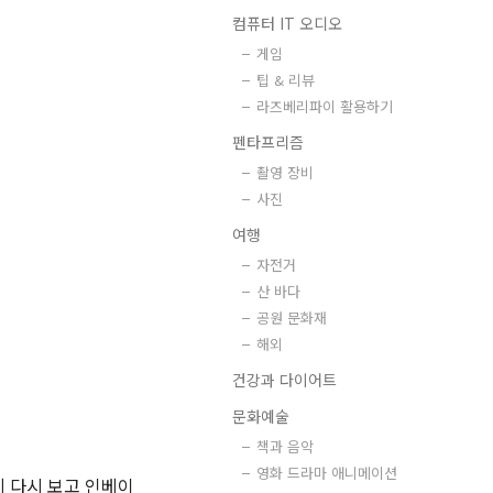
컴퓨터 IT 오디오
게임
팁 & 리뷰
라즈베리파이 활용하기
펜타프리즘
촬영 장비
사진
여행
자전거
산 바다
공원 문화재
해외
건강과 다이어트
문화예술
책과 음악
영화 드라마 애니메이션
까지 다시 보고 인베이