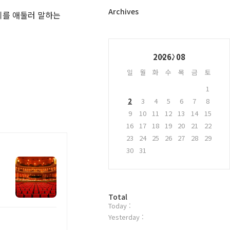
터
플
Archives
회를 애둘러 말하는
러
그
인
Calendar
2026. 08
일
월
화
수
목
금
토
1
2
3
4
5
6
7
8
9
10
11
12
13
14
15
16
17
18
19
20
21
22
23
24
25
26
27
28
29
30
31
방
Total
Today :
문
자
Yesterday :
수