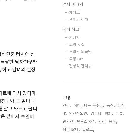
경제 이야기
재테크
경제의 이해
지식 창고
기상학
요리 맛집
우리말 외국말
착하던중 러시아 상
목공 DIY
은 불량한 남자친구와
잡상식 잡리뷰
당하고 남녀의 불장
파트에 다시 갔다가
Tag
자친구와 그 똘마니
건강,
여행,
나는 꼼수다,
등산,
이슈,
줄 알고 놔두고 옵니
IT,
안산식물원,
컴퓨터,
영화,
리뷰,
상은 같아서 수혈이
관악산,
펜탁스 K-5,
안산,
음식,
탐론 90마,
블로그,