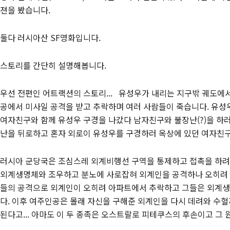
젼을 봤습니다.
둘다 러시아산 SF영화입니다.
스토리를 간단히 설명해봅니다.
우선 전편인 어트랙션의 스토리... 유성우가 내리는 지구밖 궤도
공에서 미사일 공격을 받고 추락하며 여러 사람들이 죽습니다. 유
여자친구와 함께 유성우 구경을 나갔다 남자친구와 불장난(?)을 하
난을 뒤로하고 혼자 외로이 유성우를 구경하러 옥상에 있던 여자친
러시아 군당국은 조심스레 외계비행선 구역을 통제하고 접촉을 하려
외계생명체와 조우하고 분노에 사로잡혀 외계인을 공격하나 오히려 
들의 공격으로 외계인이 오히려 아파트에서 추락하고 그들은 외계생
다. 이후 여주인공은 몰래 자신을 구해준 외계인을 다시 데려와 수
된다고... 아마도 이 두 종족은 오스트랄로 피테쿠스의 후손이고 그 