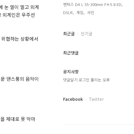
펜탁스 DA L 55-300mm F4-5.8 ED,
 눈 멀이 멀고 외계
DSLR,
게임,
사진,
고 외계인은 우주선
최
최근글
인기글
 위협하는 상황에서
근
글
과
최근댓글
인
기
글
공지사항
러운 댄스풍의 음악이
댓글달기 로그인 풀리는 오류
페
Facebook
Twitter
이
스
북
을 제대로 못 막아
트
위