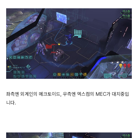
좌측엔 외계인의 메크토이드, 우측엔 엑스컴의 MEC가 대치중입
니다.