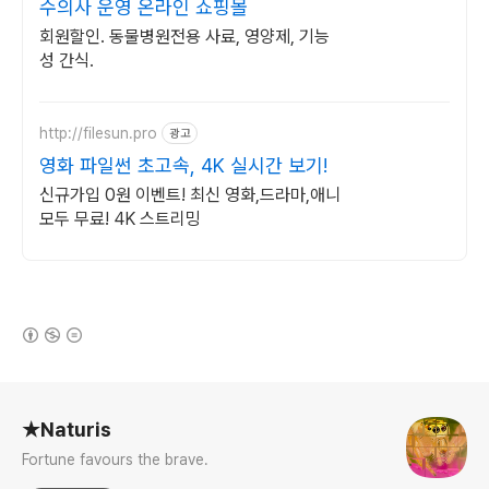
수의사 운영 온라인 쇼핑몰
회원할인. 동물병원전용 사료, 영양제, 기능
성 간식.
http://filesun.pro
광고
영화 파일썬 초고속, 4K 실시간 보기!
신규가입 0원 이벤트! 최신 영화,드라마,애니
모두 무료! 4K 스트리밍
(새창열림)
로그 정보
★Naturis
Fortune favours the brave.