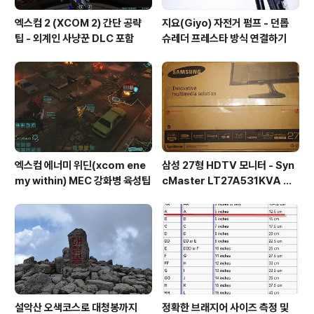
엑스컴 2 (XCOM 2) 간단 공략
지요(Giyo) 자전거 펌프 - 던롭
팁 - 외계인 사냥꾼 DLC 포함
슈레더 프레스타 방식 연결하기
엑스컴 에너미 위딘(xcom ene
삼성 27형 HDTV 모니터 - Syn
my within) MEC 강화병 육성팁
cMaster LT27A531KVA 사
용기
설악산 오색코스로 대청봉까지
정확한 브래지어 사이즈 측정 및