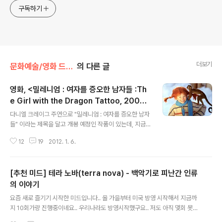
구독하기
더보기
문화예술/영화 드라마 애니메이션
의 다른 글
영화, <밀레니엄 : 여자를 증오한 남자들 :Th
e Girl with the Dragon Tattoo, 2009>
글 내용
(용문신을 한 소녀)
다니엘 크레이그 주연으로 "밀레니엄 : 여자를 증오한 남자
들" 이라는 제목을 달고 개봉 예정인 작품이 있는데, 지금
소개할 작품은 그 작품이 아니고 2009년에 스웨덴에서 개
12
19
2012. 1. 6.
봉한 같은 원작의 작품입니다. 즉 스웨덴에서는 2009년에
시리즈 전부를 영화화했고, 2011년 이후에 헐리우드(정확
히는 미국 , 스웨덴 , 영국 , 독일 의 국제 공동 작품)에서 하
[추천 미드] 테라 노바(terra nova) - 백악기로 피난간 인류
나씩 리메이크 중인 밀레니엄 시리즈의 스웨덴판 첫번째
작품입니다. 스티그 라르손(Stieg Larsson) 원작소설 밀
의 이야기
글 내용
레니엄 시리즈(The Millennium series)란... 1. 여자를
요즘 새로 즐기기 시작한 미드입니다.. 올 가을부터 미국 방영 시작해서 지금까
증오하는 남자들 (2005) : Män som hatar kvinnor
지 10회가량 진행중이네요.. 우리나라도 방영시작했구요.. 저도 아직 몇회 못봤
("Men Who Hate Women") - 영문 번역본이 "The Gi
지만 쏠쏠한 재미가 있습니다.. 공룡이 나오죠.. ㅋ 대략적인 스토리는 서기 214