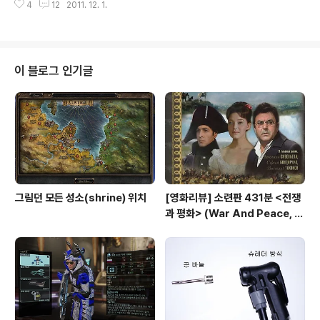
rl with the..
4
12
2011. 12. 1.
9년 인류는 멸종의 위기에 이릅니다.. 자세히는 나오지 않지만 환경오염이 가장
큰 이유로 보입니다... 전쟁 등이 간접적인 이유로 보이고요.. 화면상 분위기로는
딱 영화 '블레이드 러너' 분위기가 좀 가중치된 정더라고보면 됩니다.. 좀 배껴온
것 같은 느낌도 들고요.. 아무튼 멸종 위기에서 인류는 백악기 시대로 인류 개척
단을 조금씩 보네기 시작합니다.. 그곳 테라노바에서 새로운 삶을 시작합니다.
이 블로그 인기글
최첨단의 기술이 존재하지만 새로운 세상은 만만치 않습니다.. 반란군 비슷한
단..
그림던 모든 성소(shrine) 위치
[영화리뷰] 소련판 431분 <전쟁
과 평화> (War And Peace, 1
967) vs 허리우드판 208분 <전
쟁과 평화>(1956)