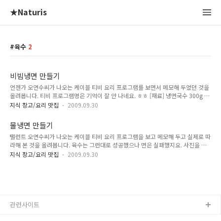
★Naturis
육수
2
비빔냉면 만들기
언젠가 오연수씨가 나오는 케이블 티비 요리 프로그램를 보면서 메모해 두었던 것을
올려봅니다. 티비 프로그램명은 기억이 잘 안 나네요. ㅎㅎ [재료] 냉면국수 300g 달
걀 1개 오이 1/2개 실파 겨자갠것 1큰술 식초 1작은술 소금 1/5작은술 설탕 1작은
지식 창고/요리 맛집
2009.09.30
술 물 (육수1/2큰술) [양념장](4인분) 건고추 35g 배 1/3개 양파 1/4개 마늘 2쪽 생
강 1/3쪽 간장 2큰술 식초 1/2큰술 설탕 2큰술 꿀 1큰술 후춧가루 1/4작은술 고운
물냉면 만들기
고춧가루 2/3큰술 깨 1큰술 소금 1작은술 참기름 1/2큰술 [재료손질 & 양념장 만들
탤런트 오연수씨가 나오는 케이블 티비 요리 프로그램을 보고 메모해 두고 실제로 따
기] 1. 겨자소스 만들기 2. 양념장 만들기 3. 면 삶기 [겨자소스 만들기] 1. 겨자를 따
라해 본 것을 올려봅니다. 육수는 그런대로 성공했으나 면은 실패했지요. 사진을 찍
뜻한 물에 간다(그릇 가장자리에 붙인다) 2. 견 겨자를 20분 정도 발효시킨다(뒤집
어두지 못한게 아쉽긴 하네요... 실패한 것도 올려도 되나? ㅋㅋ [준비물] 물냉면 재료
어..
지식 창고/요리 맛집
2009.09.30
(2인분) 냉면국수 300g 쇠고기(양지) 150g 물 6컵 국간장 1작은술 소금 1/2 작은
술 배 약간 무 50g 오이 1/2개 삶은 달걀 1개 겨자 갠 것 식초 대파 1/2개 양파 작은
것 1/4개 무 40g 마늘 2쪽 생강 1쪽 건고추 1/2개 통후추 2알 1. 오이는 얇게 어슷
썬다 2. 무는 네모지게 저며 썬다 3. 무와 오이에 소금 1작은술, 설탕 1큰술로 간을
한다 4. 무와 오이에 식초 1큰술을 넣는다 5. 무는 고운고춧가루 1/3작은술을 넣고
버무..
관련사이트