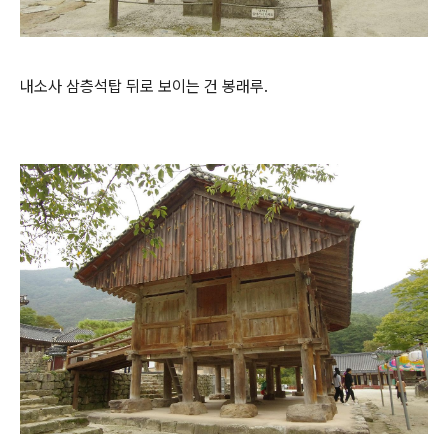
내소사 삼층석탑 뒤로 보이는 건 봉래루.