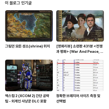
금껏 가본 여러 향교들중에서 좁게 느껴졌기 때문... 이 계
이 블로그 인기글
단위 출입문을 들어서면 공자의 위패를 모셔놓은 대성전이
나옵니다. 대성전.. 오른쪽 멀리 보이는 녹색지붕 건물은 당
진초등학교 병설유치원으로 보입니다. 일반적으로 향교내
에는 방문객도 적고 관리하는 분도 잘 안보입니다. 당진향
교도 마찬가지였구요. 날도 좋고 꽃도 만발..
그림던 모든 성소(shrine) 위치
[영화리뷰] 소련판 431분 <전쟁
과 평화> (War And Peace, 1
967) vs 허리우드판 208분 <전
쟁과 평화>(1956)
엑스컴 2 (XCOM 2) 간단 공략
정확한 브래지어 사이즈 측정 및
팁 - 외계인 사냥꾼 DLC 포함
선택법