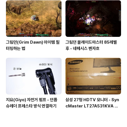
그림던(Grim Dawn) 아이템 필
그림던 블레이드마스터 85레벨
터링하는 법
후 - 네메시스 벤자흐
지요(Giyo) 자전거 펌프 - 던롭
삼성 27형 HDTV 모니터 - Syn
슈레더 프레스타 방식 연결하기
cMaster LT27A531KVA 사
용기