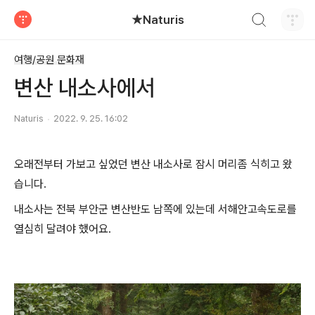
검색하기
★Naturis
티스토리
여행/공원 문화재
변산 내소사에서
Naturis
2022. 9. 25. 16:02
오래전부터 가보고 싶었던 변산 내소사로 잠시 머리좀 식히고 왔
습니다.
내소사는 전북 부안군 변산반도 남쪽에 있는데 서해안고속도로를
열심히 달려야 했어요.