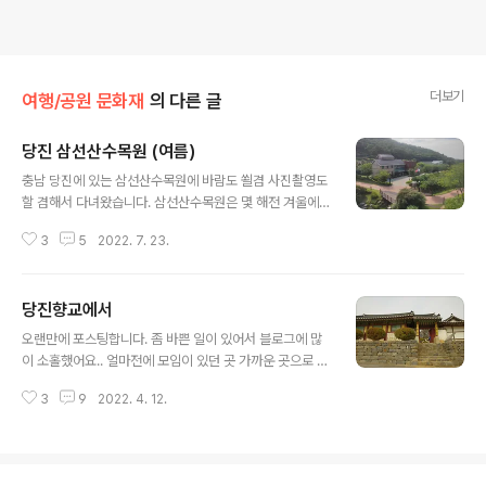
더보기
여행/공원 문화재
의 다른 글
당진 삼선산수목원 (여름)
글 내용
충남 당진에 있는 삼선산수목원에 바람도 쐴겸 사진촬영도
할 겸해서 다녀왔습니다. 삼선산수목원은 몇 해전 겨울에
한번 다녀온 적이 있고 이번에 두번째입니다. 그때는 겨울
3
5
2022. 7. 23.
이라 제대로 꽃을 보지도 못했어요. 삼선산수목원에 가려
면 당진시내 당진시외버스터미널 기준으로 자가용으로 15
분 정도의 거리에 있고, 대중교통은 180번 버스 한 노선이
당진향교에서
있는데 하루 4번 정도만 운행하는지라 좀 불편할 수 있어
글 내용
요. 어쨌거나 더운 날씨고 요즘엔 인기없는 DSLR 카메라
오랜만에 포스팅합니다. 좀 바쁜 일이 있어서 블로그에 많
를 꺼내들고 열심히 사진을 찍어봤습니다. 카메라엔 다른
이 소홀했어요.. 얼마전에 모임이 있던 곳 가까운 곳으로 잠
렌즈는 다 놔두고 매크로 렌즈 하나만 끼고 돌아다녔어요.
깐 시간을 내 다녀온 당진향교입니다. 충청남도 당진시내
더워서 다 귀찮더라구요ㅎ. 덥지만 온실에 들렀는데... 여름
3
9
2022. 4. 12.
에 있어요. 위치상으로는 당진초등학교 뒤쪽 남산공원 가
의 온실은 찜통일 거라고 예상했으나 의외로 시원했습니
는 언덕길에 있습니다. 당진향교 출입구입니다. 한쪽에 당
다... 어떤 식으로인지는 모르나 온도와 ..
진향교에 대한 안내문이 서 있습니다. 정문을 들어서면 이
런 좁은 마당이 나타납니다. 좁다고 표현한 이유는 제가 지