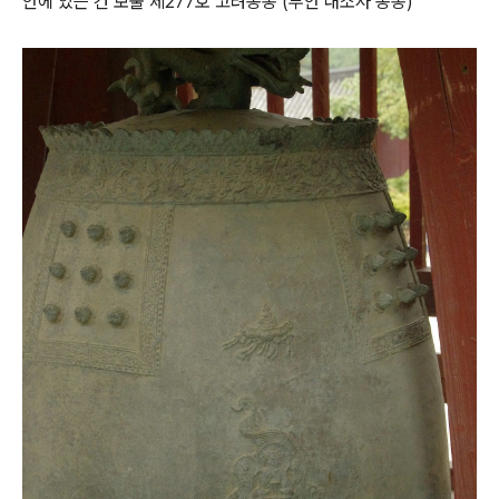
안에 있는 건 보물 제277호 고려동종 (부안 내소사 동종)