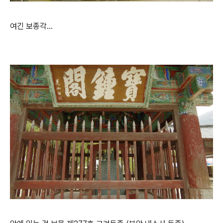
여긴 보종각...