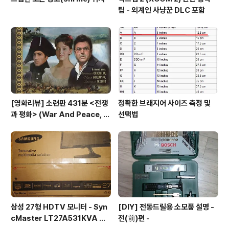
팁 - 외계인 사냥꾼 DLC 포함
[영화리뷰] 소련판 431분 <전쟁
정확한 브래지어 사이즈 측정 및
과 평화> (War And Peace, 1
선택법
967) vs 허리우드판 208분 <전
쟁과 평화>(1956)
삼성 27형 HDTV 모니터 - Syn
[DIY] 전동드릴용 소모품 설명 -
cMaster LT27A531KVA 사
전(前)편 -