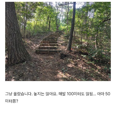
그냥 올랐습니다. 높지는 않아요. 해발 100미터도 않됨... 아마 50
미터쯤?