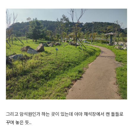
그리고 암석원인가 하는 곳이 있는데 아마 채석장에서 캔 돌들로
꾸며 놓은 듯..