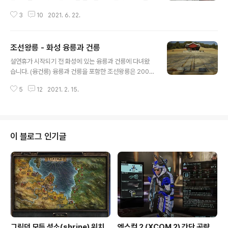
곳이기도 하죠. 산책한 당일엔 정오의 태양이 따가운 날이
3
10
2021. 6. 22.
었어요. 당진종합운동장에는 주차공간이 많아서 주차연습
을 하러 오는 차량이 많은데 일부 주차장은 출입을 제한하
더군요. 아마도 주차연습 못하게 하거나 상시주차하려는
조선왕릉 - 화성 융릉과 건릉
것을 막으려는 의도가 아닌가 싶어요. 듣기론 현대제철 통
글 내용
근버스가 근처에서 정차하기 때문에 이곳에 자가용을 주차
설연휴가 시작되기 전 화성에 있는 융릉과 건릉에 다녀왔
하고 통근버스를 타는 직원들이 많다고.. 저는 그렇게 들었
습니다. (융건릉) 융릉과 건릉을 포함한 조선왕릉은 2009
습니다. 저 앞에 보이는 것이 당진종합운동자 메인스타디
년 6월 30일 유네스코 세계유산으로 등록되었는데 언젠가
움. 출입구는 이러해요. 잔디를 정돈하고 있던데 인조잔디
5
12
2021. 2. 15.
다녀오고 싶었던 곳인데 이번에 큰 맘(?) 먹고 다녀온거네
인듯 싶어요.. 왠만하면 천연잔디를 가꿨으면 좋으련만.. 플
요. 융릉은 추존 장조의황제(세도세자)와 헌경의황후의 능
라스틱 좌석. 코로나 때문에 자리를 띄어 앉게 되어있더..
이고, 건릉은 정조와 효의선황후의 능입니다. (황제라고 칭
한건 아마도 대한제국때 능을 정비하면서 황제로 칭한 듯
합니다) 화성시에 있는 융릉과 건릉을 대중교통으로 이용
이 블로그 인기글
하려면 1호선 수원역이나 새로 생긴 수인선 오목천역에서
버스를 타고 접근해야 합니다. 저는 오목천역에서 46번 버
스를 타고 이동했는데 버스 배차간격이 거의 1시간이라 이
방법을 추천하고 싶지는 않네요. 오목천역으로 가시려면
버스시간을 잘 보고 가시길. 융릉과 건릉..
그림던 모든 성소(shrine) 위치
엑스컴 2 (XCOM 2) 간단 공략