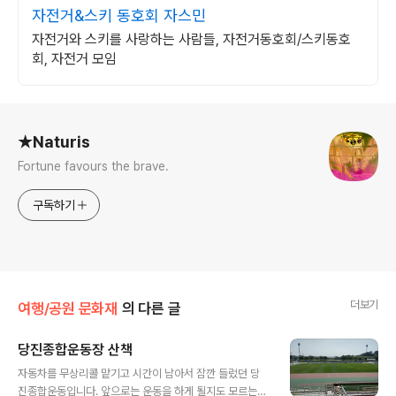
자전거&스키 동호회 자스민
자전거와 스키를 사랑하는 사람들, 자전거동호회/스키동호
회, 자전거 모임
로그 정보
★Naturis
Fortune favours the brave.
구독하기
더보기
여행/공원 문화재
의 다른 글
당진종합운동장 산책
글 내용
자동차를 무상리콜 맡기고 시간이 남아서 잠깐 들렀던 당
진종합운동입니다. 앞으로는 운동을 하게 될지도 모르는