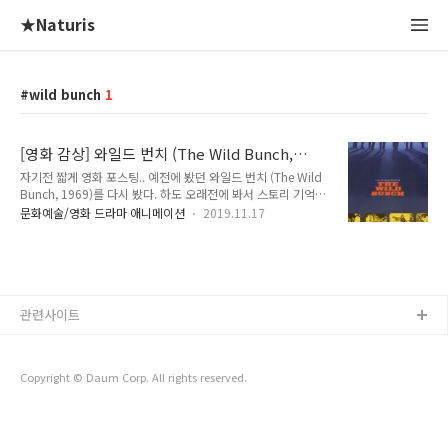
★Naturis
wild bunch
1
[영화 감상] 와일드 번치 (The Wild Bunch,
1969)
자기전 짧게 영화 포스팅.. 예전에 봤던 와일드 번치 (The Wild
Bunch, 1969)를 다시 봤다. 하도 오래전에 봐서 스토리 기억도
안나기도 했고... 이 영화 샘 페킨파 감독이 폭력미학으로 워낙
문화예술/영화 드라마 애니메이션
2019.11.17
유명하고 영화도 유명한 작품이 몇 작품 있다. 대표적으로 철십
자 훈장(Cross of Iron, 1977). (그게 더 명작이지.. ) 다시 와일
드 번치를 보니 재미는 있고 잘 만들긴 했으나 좀 뻔하기도하고
답답하기도 하더라. 도입부에서 화면이 끊기며 스텝들인가를 소
개하는 부분은 왜그리 답답하던지.. 이런 스타일은 빨리빨리 한
국인 적어도 나에겐 안맞다.. 멕시코인들이 바보같이 나오는 것
관련사이트
도 요즘 개봉하면 욕먹기 십상일듯 싶기도하고.. 마지막에 의리
를 위해 죽음을 맞이하는 장면도 지금 생각해보면 고리타분..
Copyright © Daum Corp. All rights reserved.