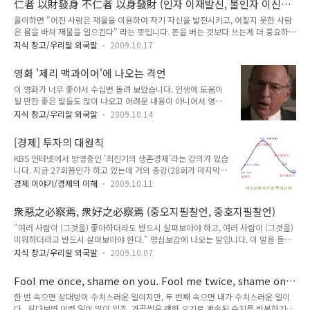
仁者 以財發身 不仁者 以身發財 (인자 이재발신, 불인자 이신발
사후에 누군가를 기리는 모든 행위를 말할 수 있겠습니다. 부모님 사후에 쑈하지 맙
하지는 않고 포스팅 마지막에 ..
재) -大學-
풀이하면 "어진 사람은 재물을 이용하여 자기 자신을 발전시키고, 어질지 못한 사람
시다. 쑈는 자신을 위한 쑈일 뿐입니다. 부모님 사후에 후회할 필요도 없습니다. 살아
은 몸을 바쳐 재물을 일으킨다" 라는 뜻입니다. 돈을 버는 것보다 쓰는게 더 중요하다
계실 때 잘 합시다. 출전) 孔子家語(공자가어) : 魏(위)나라 王肅(왕숙)이 엮은 책
고 합니다. 독립운동가 이회영 (그리고 그 형제분들) 같은 분은 '이재발신'에 해당하
(冊)으로, 공자(孔子)의 언행(言行) 및 제자(弟..
지식 창고/우리말 외국말
2009.10.17
고, 매국노의 대명사 이완용, 송병준 같은 놈은 '이신발재'에 해당한다고 할 수 있겠습
니다. 더우기 이완용, 송병준 두 인간은 만고에 욕을 먹고 살겠지요. 그러나 저러나,
영화 '제리 맥과이어'에 나오는 격언
재산을 전부 써가면서까지 독립운동을 한 독립운동가들과 후손들에게 국가는 어떤
이 영화가 너무 좋아서 수십번 돌려 보았습니다. 인생에 도움이
식으로든 충분한 보상을 해주어야 하지 않을까요? 가난에 시달린다는 독립운동가의
될 만한 좋은 말들도 많이 나오고 어려운 내용이 아니어서 영어
후손들 소식이나, 조상의 땅을 되찾거나 빼앗기지 않으려 노력하는 매국노의 후손들
공부 하기에도 참 좋죠. 음악은 더욱 좋구요.. Los Panchos가
을 보면 분노가 치밀어 오릅니다. 정부의 행태가 더 웃깁니..
지식 창고/우리말 외국말
2009.10.14
부르는 "Words Get In The Way" 라는 노래가 제리와 도로시
가 첫 데이트하는 장면에서 나오는데, 멕시코 복장의 밴드가 이
[경제] 투자의 대원칙
노래를 부릅니다. 이 밴드가 진짜 Los Panchos 이지 않을까 생
KBS 인터넷에서 방영중인 '최진기의 생존경제'라는 강의가 있습
각합니다만 그건 중요치 않고 실제로는 Gloria Estefan이 부른
니다. 지금 27회쯤인가 하고 있는데 거의 종강(28회가 마지막
버전이 훨씬 낫긴 합니다. ㅎㅎ Roll with the punches.
임)이 다가오고 있죠. 이 강의 정말 쉽고 유익합니다. 재미도 있
Tomorrow is another day. (어려운 상황에 적응하면서 살아
경제 이야기/경제의 이해
2009.10.11
구요. 보시려는 분은 여기루
라. 내일은 또 다른 희망이 보일지도 모른다) : 영화에서 제리가
http://news.kbs.co.kr/article/economic/200910/200910
로드의 부인 마시에게 로..
衆惡之必察焉, 衆好之必察焉 (중오지필찰언, 중호지필찰언)
04/1857205.html 가시면 됩니다. 꼭 한번 들러서 보시길. 1회
"여러 사람이 (그것을) 좋아하더라도 반드시 살펴보아야 하고, 여러 사람이 (그것을)
부터 다 보세요. 27회에서는 실업률 등 통계자료를 통해 대한민
미워하더라고 반드시 살펴보아야 한다." 명심보감에 나오는 말입니다. 이 말을 들으
국의 현실을 진단했는데 처참하더군요. OECD 회원국 총 30개
면 요즈음 일부 네티즌들의 무분별하게 자기 생각도 없이 남의 의견에 또는 잘못된
중에서 자살률 1위(IMF이후 10년동안 계속이랍니다), 자영업자
지식 창고/우리말 외국말
2009.10.07
언론 보도에 아무런 비판도 없이 특정인을 매도해 버리는 작태를 떠오릴게 합니다.
비율 1위(결코 좋은 얘기가 아닙니다. 말이 좋아 사장이지 사회
최근에 일어난 어린이 성폭력 사건에서 사건과 아무런 관련이 없는 사람이 피의자로
보험의 사각지역에 있습니다), 사회적 공공지출 30위, 정부지출
Fool me once, shame on you. Fool me twice, shame on
몰려 인터넷에서 사진이 떠돌았던 사건이나, '미녀들의 수다'에 나오는 베라 씨의 한
에 대한 불..
me.
한 번 속으면 상대방이 수치스러운 일이지만, 두 번째 속으면 내가 수치스러운 일이
국 모독사건 (오해에서 비롯된 잘못된 보도임이 들어났었죠) 에서도 그러했습니다.
다.. 살다보면 이런 일이 많이 있죠. 가끔씩은 괜한 오기로 계속된 수치를 반복하기도
사람들은 자신이 직접 또는 충분한 상황 분석 없이 남의 말 또는 언론 보도에 맹신하