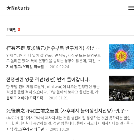
★Naturis
격언
8
行有不得 反求諸己(행유부득 반구제기) -명심보
감-
언제부터인가 내 일이 잘 안풀리면 남탓, 세상탓 또는 운명탓으
로 돌리곤 했다. 특히 운명탓을 돌리는 경향이 많은데, '이건 어
쩔 수 없이 이렇게 된거야', '이 일은 이렇게 될 수 밖에 없었어'
지식 창고/우리말 외국말
2010.02.24
라는 식이다. 분명 일이 잘못된 이유 - 대부분은 내 잘못이다 - 가
있음에도 다른 곳으로 탓을 떠넘겨 버린다. 일종의 회피 전략이
전쟁관련 영문 격언(명언) 번역 들어갑니다.
랄까. 정신적인 회피를 함으로써 나 스스로가 스트레스를 덜 받
한 두달 전에 게임 토탈워(total war)에 나오는 전쟁관련 영문
으려고하는 본능적 작용인 것 같다. 거기까지는 좋다. 정신적 상
격언을 올린 적이 있습니다. 그냥 알아서 보라고 올렸는데, 가끔
처를 덜 받는게 나쁘다고 할 수는 없으니까. 그러나, 분명 잘못은
씩 검색으로 찾아들어오는 사람들이 있더군요. 그때마다 괜히 미
조금씩 모습을 바꾸어 내 삶에서 반복하게 되고, 그럴때마다 회
블로그 이야기/끄적끄적
2010.01.21
안하고 마음의 짐으로 남았었는데 지금이라도 조금씩 번역을 하
피전략을 쓰는 건 나자신을 정신적으로 격리시키는 것 같다. 회
려고 합니다. 그런데 워낙 양이 많아서 시간이 걸릴것 같더군요.
피라는 마약을 주사해가면서. 명심보감에 "行有不得 反求諸己
死後祭之 不如生前之善養 (사후제지 불여생전지선양) -孔子家
혹시 영어 실력이 되시는 분, 조금만 도와주시면 감사하겠습니
(행유부득 반구제기..
語-
(부모가) 돌아가시고나서 제사지내는 것은 생전에 잘 봉양하는 것만 못하다는 말입
다. 포스팅에 댓글을 달아주세요. ☞
니다. 살아계실때 봉양하는 것, 정말 힘듭니다. 돌아가시고나서 제사지내는 것 - 물론
http://naturis.tistory.com/4 당신의 조금만 손길이 우리의 지
제사상을 차리는 여자들 입장에서는 힘들겠지만 - 어렵지 않습니다. 1년에 한 번만
식을 풍요롭게 만들고 누군가에게 도움이 됩니다. ^^ p.s 포스팅
지식 창고/우리말 외국말
2009.10.20
수고하면 되고 그것도 요즘은 제상을 차려주는 서비스회사도 있고, 손이 드는 음식은
에 작업분량을 대충 나눠봤습니다. 원하는 부분을 댓글로 달아주
직접 사와서 제사상에 올리기도 합니다. 여기서 말하는 제사를 현대에 맞게 해석하면
시면 고맙겠습니다. 작업하신 분량은 따로 블로그 아이디를 공개