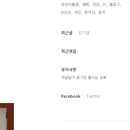
안산식물원,
영화,
건강,
IT,
블로그,
DSLR,
사진,
관악산,
음식,
최
최근글
인기글
근
글
과
최근댓글
인
기
글
공지사항
댓글달기 로그인 풀리는 오류
페
Facebook
Twitter
이
스
북
트
위