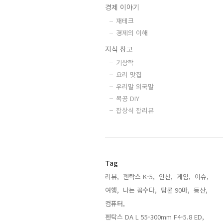
경제 이야기
재테크
경제의 이해
지식 창고
기상학
요리 맛집
우리말 외국말
목공 DIY
잡상식 잡리뷰
Tag
리뷰,
펜탁스 K-5,
안산,
게임,
이슈,
여행,
나는 꼼수다,
탐론 90마,
등산,
컴퓨터,
펜탁스 DA L 55-300mm F4-5.8 ED,