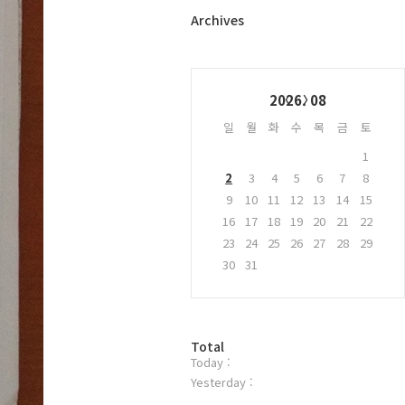
터
플
Archives
러
그
인
Calendar
2026. 08
일
월
화
수
목
금
토
1
2
3
4
5
6
7
8
9
10
11
12
13
14
15
16
17
18
19
20
21
22
23
24
25
26
27
28
29
30
31
방
Total
Today :
문
자
Yesterday :
수