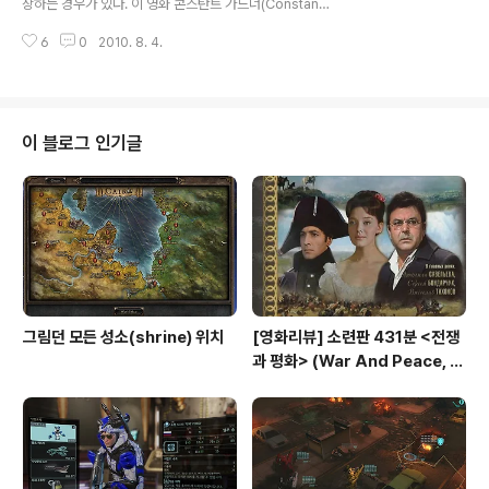
상하는 경우가 있다. 이 영화 콘스탄트 가드너(Constant
Gardener)도 그러한 영화다... 지루할 것 같았지만 결코
6
0
2010. 8. 4.
지루하지 않은 속도감있는 영화... 영국의 케냐 주재 외교관
인 저스틴 퀘일... 전형적인 부드럽고 젠틀한 남자다... 영화
제목처럼 주인공은 정원(garden) 손보는 것을 좋아한다..
저스틴이 자신의 상사를 대신하여 외교정책에 대해 브리핑
하는 자리에서 저스틴에게 영국의 대외정책에 대해 비난을
이 블로그 인기글
퍼붇는 테사... 세상을 정의에 관심이 많은 인권운동가이
다... 그둘은 그 브리핑을 계기로 가까워 지고 결혼까지 하
게 된다... 케냐가 자신의 활동무대와 같은 테사... 그녀는 저
스틴에게 자세한 사정은 얘기하지 않지만 (영국에 이득이
되..
그림던 모든 성소(shrine) 위치
[영화리뷰] 소련판 431분 <전쟁
과 평화> (War And Peace, 1
967) vs 허리우드판 208분 <전
쟁과 평화>(1956)