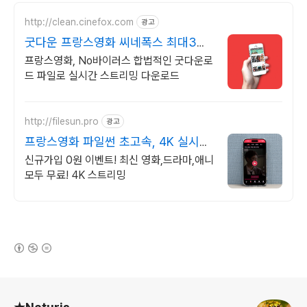
http://clean.cinefox.com
광고
굿다운 프랑스영화 씨네폭스 최대3만
원+10%추가적립
프랑스영화, No바이러스 합법적인 굿다운로
드 파일로 실시간 스트리밍 다운로드
http://filesun.pro
광고
프랑스영화 파일썬 초고속, 4K 실시간
보기!
신규가입 0원 이벤트! 최신 영화,드라마,애니
모두 무료! 4K 스트리밍
(새창열림)
로그 정보