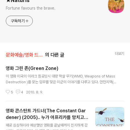
★Naturis
Fortune favours the brave.
구독하기
더보기
문화예술/영화 드라마 애니메이션
의 다른 글
영화 그린 존(Green Zone)
글 내용
이 영화 미국의 이라크 침공당시 대량 학살 무기(WMD, Weapons of Mass
Destruction )를 찾는 임무를 맞은 미군의 이야기를 다루고 있다. 안전지역(G
reen Zone)과 달리 이라크 일반 주민이 거주하는 지역은 총성이 끊이지 않는
5
4
2010. 8. 9.
위험지역... 비슷한 영화인 "허트 러커(Heart Locker)" 와도 비교가 되긴 한
다... 허트 러커가 전쟁에 중독되어 가는 개인을 그리고 있다면, 그린 존은 전쟁
을 바라보는 여러 입장과 이해관계를 그리고 있는 듯 하다.. 맷 데이몬의 연기는
영화 콘스탄트 가드너(The Constant Gar
그럭저럭 볼 만 하다... 그리고, 액션 자체만 본다면 이 영화 그린 존의 종반 전투
씬에서의 헬기 장면, 즉 야간의 하늘에서 모든 전투 상황을 모니터링 하고 머쉰
dener) (2005).. 누가 아프리카를 망치고
글 내용
건을 쏘아대는 장면은 흡사 터미네이터의 기계군단..
있나...
때로 심심하리라 예상했던 영화를 끝날때까지 진지하게 감