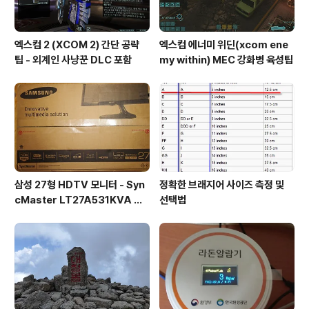
엑스컴 2 (XCOM 2) 간단 공략
엑스컴 에너미 위딘(xcom ene
팁 - 외계인 사냥꾼 DLC 포함
my within) MEC 강화병 육성팁
삼성 27형 HDTV 모니터 - Syn
정확한 브래지어 사이즈 측정 및
cMaster LT27A531KVA 사
선택법
용기