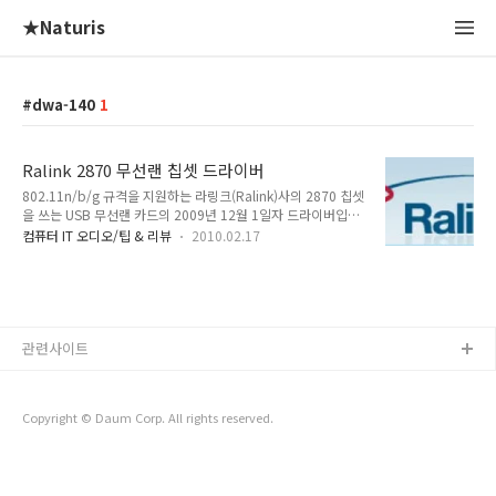
★Naturis
dwa-140
1
Ralink 2870 무선랜 칩셋 드라이버
802.11n/b/g 규격을 지원하는 라링크(Ralink)사의 2870 칩셋
을 쓰는 USB 무선랜 카드의 2009년 12월 1일자 드라이버입니
다. Ralink 사이트 설명으로는 USB 용 RT2870 /RT2770
컴퓨터 IT 오디오/팁 & 리뷰
2010.02.17
/RT307X /RT2070 /RT3572/3370 칩셋을 모두 지원한다고
나와있습니다. Windows 2000, XP 32/64 , Vista 32/64 ,
Win7 32/64 모두 지원하며 Windows 2000/XP는 1.4.9.0 ,
Vista는 2.3.9.0 , Win7은 3.0.9.0 버전입니다. D-Link사의 무
선랜 DWA-140 을 사용하는 분들을 비롯하여 2870 칩셋을 쓰
는 다른 무선랜을 가지고 계신 분들도 받아서 설치하면 됩니다.
관련사이트
파일 하나에 10메가 이상은 못 올리게 되..
Copyright © Daum Corp. All rights reserved.