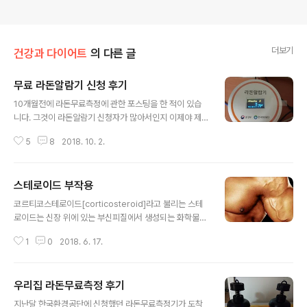
더보기
건강과 다이어트
의 다른 글
무료 라돈알람기 신청 후기
글 내용
10개월전에 라돈무료측정에 관한 포스팅을 한 적이 있습
니다. 그것이 라돈알람기 신청자가 많아서인지 이제야 제
차례가 되었습니다. 라돈알람기는 환경부&한국환경공단
5
8
2018. 10. 2.
에서 "라돈 무료측정 및 저감 컨설팅 서비스 사업" 에 의해
진행하는 서비스입니다. 시행중에서 판매중인 라돈측정기
를 설치해주고 설명해주는 거라고 보시면 됩니다. 공단에
스테로이드 부작용
서 주고 간 라돈알람기는 "라돈아이플러스"란 제품이더군
글 내용
요. 설치하고나면 요렇게 라돈 측정 수치를 표기해 줍니다.
코르티코스테로이드[corticosteroid]라고 불리는 스테
구글스토어에서 라돈아이플러스 앱을 설치하면 모니터링
로이드는 신장 위에 있는 부신피질에서 생성되는 화학물질
이 가능합니다. 제대로 설치하면 위와같이 라돈측정치를
로 신체에 여분의 힘과 체력을 공급하며 항염증 효과도 있
실시간으로 모니터링 가능합니다. 문제는 이 라돈아이플러
1
0
2018. 6. 17.
습니다. 스테로이드는 신체에서도 생성되고 의약품으로 제
스라는 앱입니다. 왜 이따구로 만들었나 싶어요. 라돈아이
조되기도 합니다. 문제가 되는 건 흔히 근육강화제라고 불
플러스 앱을 설치해도 와이파이와의 상호연결연동이 잘 되
리는 단백동화스테로이드[anabolic steroid]라고 불리
지 않됩..
우리집 라돈무료측정 후기
는 제조된 스테로이드인데 의료용으로 사용되기도 하지만
글 내용
근육맨을 만들어주거나-범핑이라고 하죠- 운동선수들의
지난달 한국환경공단에 신청했던 라돈무료측정기가 도착