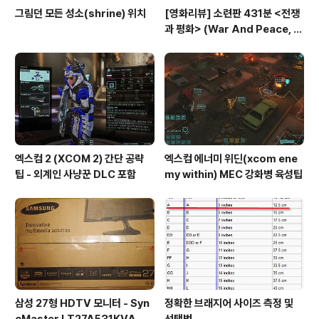
그림던 모든 성소(shrine) 위치
[영화리뷰] 소련판 431분 <전쟁
과 평화> (War And Peace, 1
967) vs 허리우드판 208분 <전
쟁과 평화>(1956)
엑스컴 2 (XCOM 2) 간단 공략
엑스컴 에너미 위딘(xcom ene
팁 - 외계인 사냥꾼 DLC 포함
my within) MEC 강화병 육성팁
삼성 27형 HDTV 모니터 - Syn
정확한 브래지어 사이즈 측정 및