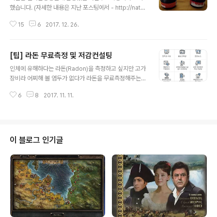
일시적 기록향상, 부상으로부터의 빠른 회복을 목적으로
했습니다. (자세한 내용은 지난 포스팅에서 - http://natur
사용할 때입니다. 간략히 운동선수나 헬스하는 사람들이
is.kr/2675) 3일간의 측정후 라돈측정기를 공단에 보냈
주로 사용한다고 보면 됩니다. 아무튼.. 그 부작용에 대해
15
6
2017. 12. 26.
고... 라돈측정기는 위와 같은 요상한 모양... 이걸 각방에 여
조사해 봤습니다. 스테로이드 부작용 - 여드름 - 식욕저하
러개를 배치하고 3일간 측정해서 공단에 보내게 됩니다..
- 급격한 무드 스윙(mood swing..
공단에 다시 보냈후 지난주에 측정결과가 등기로 배달되었
[팁] 라돈 무료측정 및 저감컨설팅
네요.. 혹시나 했는데 결과는 우려한 수준으로.. 결과치를
글 내용
보시면 주의수준... 1층인데다 환기를 자주 할 수 없는 사정
인체에 유해하다는 라돈(Radon)을 측정하고 싶지만 고가
이라 이런 결과가 나온듯 합니다. 측정치가 좋지않아서 신
장비라 어찌해 볼 염두가 없다가 라돈을 무료측정해주는
청자에한해 라돈알람기를 다시 설치해준다고는 합니다. 아
곳이 있어서 신청했습니다. 한국환경공단에서 신청할 수
무튼 일단 알람기도 신청.. 라돈은 1층일수록 도시보다는
6
8
2017. 11. 11.
있으며 미리 말해 둘 건 1층이하만 신청할 수 있다는 것. 그
도외지에 측정값이 높다고 합니다. 아무래도 지상에 가까
이유는 지면에 가까울 수록 라돈에 노출될 위험이 높기 때
운 주거환경에 영향..
문에 가능성이 높은 곳만 신청을 받는 것으로 보입니다. 한
국환경공단 홈페이지(http://www.keco.or.kr) 에 들어
가면 하단에 라돈 무표측정 메뉴로 들어갈 수 있습니다. 다
이 블로그 인기글
만 앞에서 언급했듯이 라돈 무료측정 신청서에는 2층 이상
에 거주하는 분들은 신청을 아예 할 수 없다는 것. 그냥 좀
안전한 곳에 사시는 것으로 만족하시길..