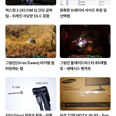
엑스컴 2 (XCOM 2) 간단 공략
정확한 브래지어 사이즈 측정 및
팁 - 외계인 사냥꾼 DLC 포함
선택법
그림던(Grim Dawn) 아이템 필
그림던 블레이드마스터 85레벨
터링하는 법
후 - 네메시스 벤자흐
지요(Giyo) 자전거 펌프 - 던롭
삼성 27형 HDTV 모니터 - Syn