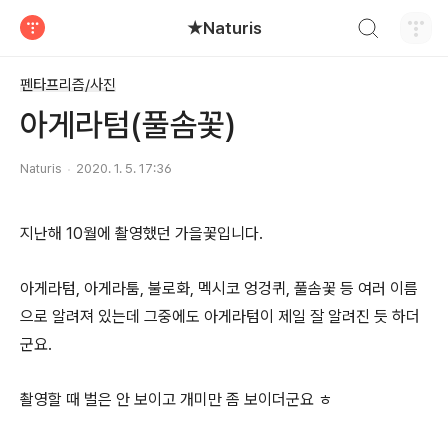
검색하기
★Naturis
티스토리
펜타프리즘/사진
아게라텀(풀솜꽃)
Naturis
2020. 1. 5. 17:36
지난해 10월에 촬영했던 가을꽃입니다.
아게라텀, 아게라툼, 불로화, 멕시코 엉겅퀴, 풀솜꽃 등 여러 이름
으로 알려져 있는데 그중에도 아게라텀이 제일 잘 알려진 듯 하더
군요.
촬영할 때 벌은 안 보이고 개미만 좀 보이더군요 ㅎ