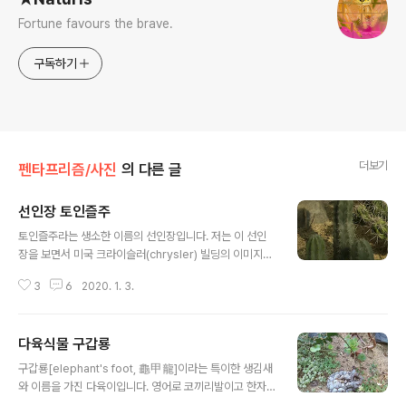
Fortune favours the brave.
구독하기
더보기
펜타프리즘/사진
의 다른 글
선인장 토인즐주
글 내용
토인즐주라는 생소한 이름의 선인장입니다. 저는 이 선인
장을 보면서 미국 크라이슬러(chrysler) 빌딩의 이미지가
떠올랐어요.. 위쪽 끄트머리 무늬가 그렇습니다..
3
6
2020. 1. 3.
다육식물 구갑룡
글 내용
구갑룡[elephant's foot, 龜甲龍]이라는 특이한 생김새
와 이름을 가진 다육이입니다. 영어로 코끼리발이고 한자
로는 거북이껍질 드래곤(?) 이라는 뜻인것 같아요. 영어로