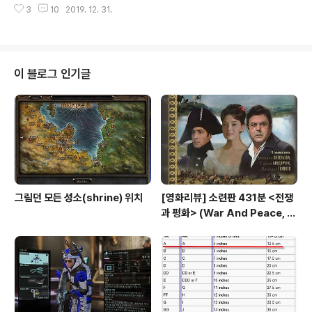
3
10
2019. 12. 31.
코끼리발이라고 부르는지 잘 알 수 있는 생김새.. 거북등 같
은 그 나무부분도 줄기입니다. 잎사귀기도 살짝 달려 있더
군요. 거북등? 코끼리발? 잎사귀는 좀 앙증맞죠.. 벌써 한해
의 마지막 날입니다. 새해 복 많이 받으시길~
이 블로그 인기글
그림던 모든 성소(shrine) 위치
[영화리뷰] 소련판 431분 <전쟁
과 평화> (War And Peace, 1
967) vs 허리우드판 208분 <전
쟁과 평화>(1956)