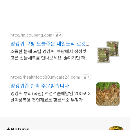
http://m.coupang.com
광고
엉겅퀴 쿠팡 오늘주문 내일도착 로켓배
송
소중한 분께 드릴 엉겅퀴, 쿠팡에서 정성껏
고른 선물세트를 만나보세요. 끓이기만 하면
끝! 쿠팡에서 다양한 한방재료 찾고 와우회원
혜택도 누리세요.
https://healthfood80.mycafe24.com/
광고
엉겅퀴즙 한솥 주문받습니다
엉겅퀴 뿌리(국산) 맥섬석솥에달임 200포 3
달이상복용 천연재료로 향료색소 무첨가
로그 정보
★Naturis