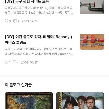
[DIY] 공구 관련 사이트 모음
글 내용
공동구매의 공구가 아니라 전동드릴, 클램프 등 각종 목공
철공 기타툴들을 구매 또는 정보나눔을 할 수 있는 공구(工
具) 사이트 모음입니다. http://www.oktools.co.kr/ (공
3
2
2009. 12. 3.
구OK) http://www.world09.com/ http://09bank.c
o.kr http://www.e09mart.com/ 철물나라 http://ww
w.utools.co.kr/ http://savetool.co.kr/ http://www.
[DIY] 이런 공구도 있다. 베세이( Bessey )
k-tools.co.kr/ http://www.banzzogi.net/ 반쪽이 공
방 http://www.77g.com http://www.bosch.co.kr/
바이스 클램프
글 내용
보쉬 http://www.jayce.biz/ AEG 총판 http://www.c
디카 구입 기념으로 카메라 사진 성능 테스트 용으로 요놈
ozme.co.kr/ *DIY 관련 포..
을 꺼냈습니다. 요놈이 무었이냐 독일제 베세이(Bessey)
바이스 클램프라는 놈입니다. 물건을 정밀하게 가공하고자
1
4
2009. 10. 17.
할때 물건을 요놈으로 고정시켜 쓰는 것이지요. 구성은 바
이스와 클램프 세트로 되 있습니다. 위에 물건이 바이스, 밑
에 두 물건이 클램프입니다. 소형 물체를 가공하는 것이기
때문에 요놈들도 같은 종류의 공구치고는 아주 작은 편입
니다. 무지막지한 공구들 사이에 서면 꽤 귀여운 녀석이지
이 블로그 인기글
요. 물건을 아래 사진과 같이 조립합니다. 요놈을 고정시킬
만한 책상같은 모서리에서 바이스에 있는 구멍속으로 클램
프를 끼운후 클램프를 조여 바이스를 고정시키는 것이지
요. 그럼, 클램프의 역할은 끝난거구요. 이제부터는 바이스
의 역할이 남았습니다. 위 사진을 보시면..