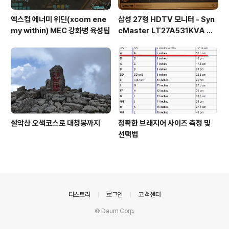
엑스컴 에너미 위딘(xcom ene
삼성 27형 HDTV 모니터 - Syn
my within) MEC 강화병 육성팁
cMaster LT27A531KVA 사
용기
설악산 오색코스로 대청봉까지
정확한 브래지어 사이즈 측정 및
선택법
의안내
티스토리
로그인
고객센터
© Daum Corp.