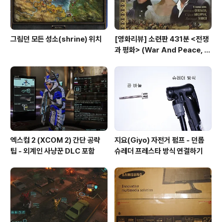
그림던 모든 성소(shrine) 위치
[영화리뷰] 소련판 431분 <전쟁
과 평화> (War And Peace, 1
967) vs 허리우드판 208분 <전
쟁과 평화>(1956)
엑스컴 2 (XCOM 2) 간단 공략
지요(Giyo) 자전거 펌프 - 던롭
팁 - 외계인 사냥꾼 DLC 포함
슈레더 프레스타 방식 연결하기