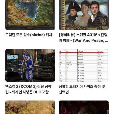
하고 초곡용굴촛대바위길로 갔으나 졋됬다. 출입 철문이
닫혀있다. 월요일은 휴무. 아... 이게 아닌데.집으로 돌아가
야 했지만 뭔가 아쉬워서 ..
그림던 모든 성소(shrine) 위치
[영화리뷰] 소련판 431분 <전쟁
과 평화> (War And Peace, 1
967) vs 허리우드판 208분 <전
쟁과 평화>(1956)
엑스컴 2 (XCOM 2) 간단 공략
정확한 브래지어 사이즈 측정 및
팁 - 외계인 사냥꾼 DLC 포함
선택법