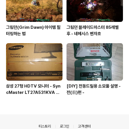
그림던(Grim Dawn) 아이템 필
그림던 블레이드마스터 85레벨
터링하는 법
후 - 네메시스 벤자흐
삼성 27형 HDTV 모니터 - Syn
[DIY] 전동드릴용 소모품 설명 -
cMaster LT27A531KVA 사
전(前)편 -
용기
의안내
티스토리
로그인
고객센터