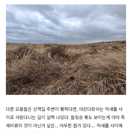
다른 오름들은 산책길 주변이 휑하다면, 아끈다랑쉬는 억새풀 사
이로 사람다니는 길이 살짝 나있다. 들짐승 똥도 보이는게 아마 족
제비류의 것이 아닌가 싶은... 아무튼 뭔가 있다... 억새풀 사이에