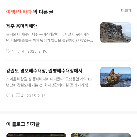
더보기
여행/산 바다
의 다른 글
제주 용머리해안
글 내용
올겨울 다녀왔던 제주 용머리해안이다. 사실 이곳은 재작
년 가을에 출입구 까지 왔다가 발길을 돌렸어야만 했었는
데 해안 산책시 위험할 수 있어서 방문전에 꼭 문의전화를
4
4
2025. 2. 19.
해봐야만 한다. 게다가 마지막 입장시간도 다른 곳에 비하
면 좀 이른 편이니. 절벽을 따라 용머리해안을 구경하면 되
는 알고보면 단순한 코스. 일단 내가 가본 해안절벽 중에서
강원도 경포해수욕장, 원평해수욕장에서
는 제일 특이했다. 바위에 보면 하얀 소금 같은 것들이 달라
글 내용
붙어 있는데 정말 소금이 맞다. 먹어봄 ㅋ중간에 사진 찍을
초겨울 바람쐴 겸 동해바다에 다녀왔다. 오랫동안 거의 15
만한 곳이 많아서 눈이 심심하지는 않다. 가까이에 산방산
년만에 강원도에 가본 것. 회사생활하니 뭔 곳 가기가 쉽지
이 있는데 올라보고는 싶은데 가능한지는 모르겠다. 절벽
가 않았는데 퇴사전 머리 식히고 싶었다. 먼저 경포해수욕
위로는 올레길이 있는데 재작년에는 용머리해안은 못들어
1
4
2025. 2. 12.
장으로. 초겨울 바람이 차가웠다. 햇살은 좋았는데. 경포대
오고 올레길 산책으로만 만족을 했었다. 제주에 오면 용머
도 한바퀴 돌며 산책하려 했으나 주위로 빌딩들이 둘러싸
리해안 정도는 꼭 들러보길 추천한다. 근처..
고 있는데 영 기대했던 경치가 아니어서 그냥 돌지 않는 걸
로... 바람은 차가워도 바다는 그 자체로 좋다. 사람들도 제
법 보였고. 경포해수욕장을 쭉 걸었다. 바다 좋다. 혼자 바
이 블로그 인기글
닷가 걷는 것도 짧은 시간뿐일뿐 다시 다른 곳으로 이동. 삼
척에 있는 초곡용굴촛대바위길로 향했다. 초곡항에 주차