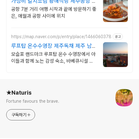
가성비 갈치조림 황해식당 제주공항 5
분거리
공항 7분 거리 여행 시작과 끝에 방문하기 좋
은, 애월과 공항 사이에 위치
https://map.naver.com/p/entry/place/1466060378
광고
루프탑 온수수영장 제주독채 제주 남쪽
럭셔리 힐링숙소
모슬포 랜드마크 루프탑 온수 수영장에서 아
이들과 함께 노는 감성 숙소, 바베큐시설 제
주남쪽 중문 모슬포 여행에 딱, 가족맞춤 독
채숙소, 도보가능 맛집 편의시설
로그 정보
★Naturis
Fortune favours the brave.
구독하기